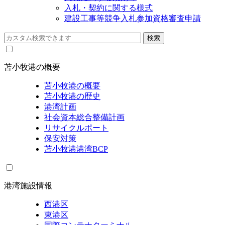
入札・契約に関する様式
建設工事等競争入札参加資格審査申請
苫小牧港の概要
苫小牧港の概要
苫小牧港の歴史
港湾計画
社会資本総合整備計画
リサイクルポート
保安対策
苫小牧港港湾BCP
港湾施設情報
西港区
東港区