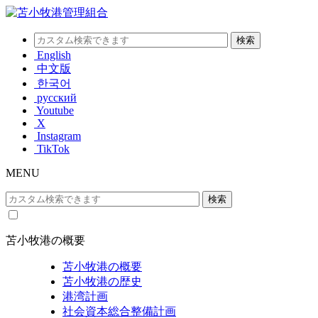
English
中文版
한국어
русский
Youtube
X
Instagram
TikTok
MENU
苫小牧港の概要
苫小牧港の概要
苫小牧港の歴史
港湾計画
社会資本総合整備計画