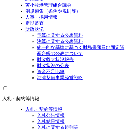
苫小牧港管理組合議会
例規類集（条例や規則等）
人事・採用情報
定期監査
財政状況
予算に関する公表資料
決算に関する公表資料
統一的な基準に基づく財務書類及び固定資
産台帳の公表について
財政収支状況報告
財政状況の公表
資金不足比率
港湾整備事業経営戦略
入札・契約等情報
入札・契約等情報
入札公告情報
入札結果情報
入札に関する規則等