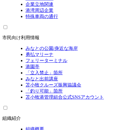
企業立地関連
港湾周辺企業
特殊車両の通行
市民向け利用情報
みなとの公園/身近な海岸
勇払マリーナ
フェリーターミナル
港園亭
「立入禁止」箇所
みなと出前講座
苫小牧クルーズ振興協議会
「釣り可能」箇所
苫小牧港管理組合公式SNSアカウント
組織紹介
組織概要