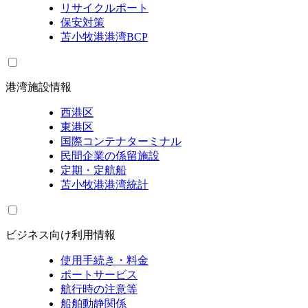
リサイクルポート
保安対策
苫小牧港港湾BCP
港湾施設情報
西港区
東港区
国際コンテナターミナル
民間企業の係留施設
定期・定航船
苫小牧港港湾統計
ビジネス向け利用情報
使用手続き・料金
ポートサービス
航行時の注意等
船舶動静関係