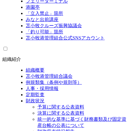
フェリーターミナル
港園亭
「立入禁止」箇所
みなと出前講座
苫小牧クルーズ振興協議会
「釣り可能」箇所
苫小牧港管理組合公式SNSアカウント
組織紹介
組織概要
苫小牧港管理組合議会
例規類集（条例や規則等）
人事・採用情報
定期監査
財政状況
予算に関する公表資料
決算に関する公表資料
統一的な基準に基づく財務書類及び固定資
産台帳の公表について