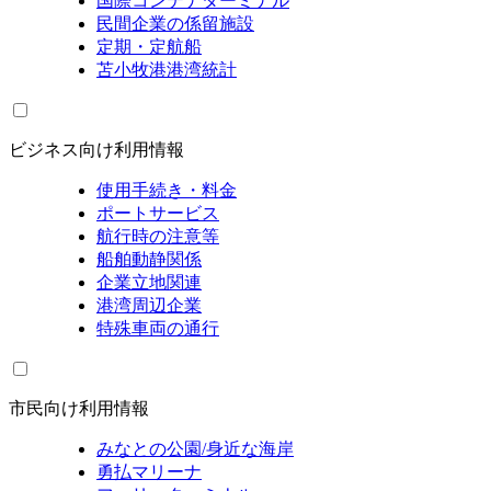
国際コンテナターミナル
民間企業の係留施設
定期・定航船
苫小牧港港湾統計
ビジネス向け利用情報
使用手続き・料金
ポートサービス
航行時の注意等
船舶動静関係
企業立地関連
港湾周辺企業
特殊車両の通行
市民向け利用情報
みなとの公園/身近な海岸
勇払マリーナ