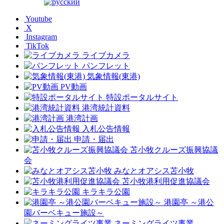
Youtube
X
Instagram
TikTok
ライブカメラ
パンフレット
気象情報(東港)
PV動画
特設ポータルサイト
港湾統計資料
港湾計画
入札公告情報
申請・届出
苫小牧クルーズ振興協議
会
みなとオアシス苫小牧
苫小牧港利用促進協議会
キラキラ公園
港園亭 ～港公
園バーベキュー施設～
ネーミングライツ事業