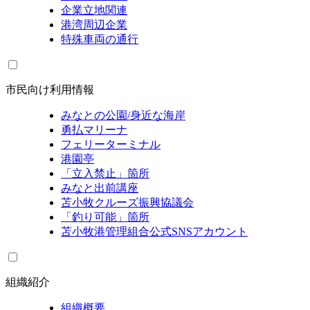
企業立地関連
港湾周辺企業
特殊車両の通行
市民向け利用情報
みなとの公園/身近な海岸
勇払マリーナ
フェリーターミナル
港園亭
「立入禁止」箇所
みなと出前講座
苫小牧クルーズ振興協議会
「釣り可能」箇所
苫小牧港管理組合公式SNSアカウント
組織紹介
組織概要