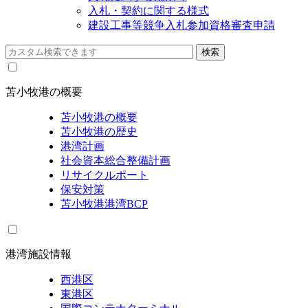
入札・契約に関する様式
建設工事等競争入札参加資格審査申請
苫小牧港の概要
苫小牧港の概要
苫小牧港の歴史
港湾計画
社会資本総合整備計画
リサイクルポート
保安対策
苫小牧港港湾BCP
港湾施設情報
西港区
東港区