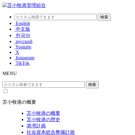
English
中文版
한국어
русский
Youtube
X
Instagram
TikTok
MENU
苫小牧港の概要
苫小牧港の概要
苫小牧港の歴史
港湾計画
社会資本総合整備計画