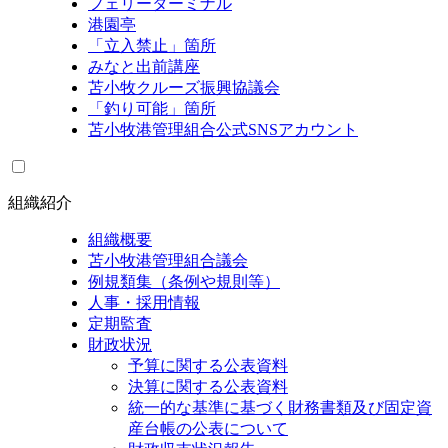
フェリーターミナル
港園亭
「立入禁止」箇所
みなと出前講座
苫小牧クルーズ振興協議会
「釣り可能」箇所
苫小牧港管理組合公式SNSアカウント
組織紹介
組織概要
苫小牧港管理組合議会
例規類集（条例や規則等）
人事・採用情報
定期監査
財政状況
予算に関する公表資料
決算に関する公表資料
統一的な基準に基づく財務書類及び固定資
産台帳の公表について