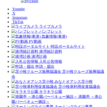
Youtube
X
Instagram
TikTok
ライブカメラ
パンフレット
気象情報(東港)
PV動画
特設ポータルサイト
港湾統計資料
港湾計画
入札公告情報
申請・届出
苫小牧クルーズ振興協議
会
みなとオアシス苫小牧
苫小牧港利用促進協議会
キラキラ公園
港園亭 ～港公
園バーベキュー施設～
ネーミングライツ事業