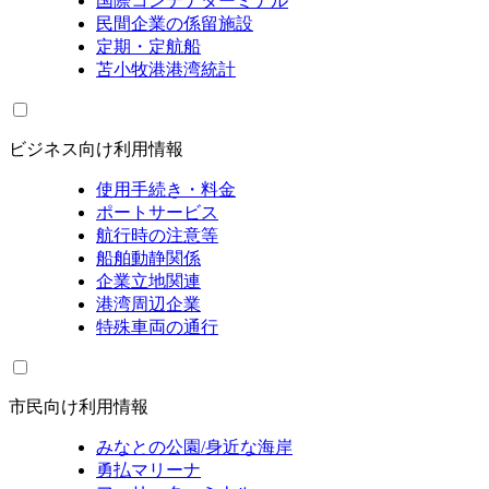
国際コンテナターミナル
民間企業の係留施設
定期・定航船
苫小牧港港湾統計
ビジネス向け利用情報
使用手続き・料金
ポートサービス
航行時の注意等
船舶動静関係
企業立地関連
港湾周辺企業
特殊車両の通行
市民向け利用情報
みなとの公園/身近な海岸
勇払マリーナ