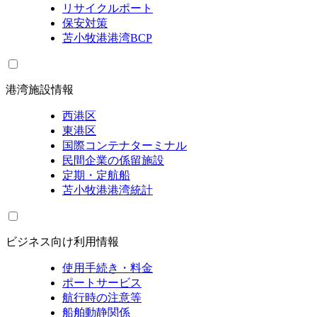
リサイクルポート
保安対策
苫小牧港港湾BCP
港湾施設情報
西港区
東港区
国際コンテナターミナル
民間企業の係留施設
定期・定航船
苫小牧港港湾統計
ビジネス向け利用情報
使用手続き・料金
ポートサービス
航行時の注意等
船舶動静関係