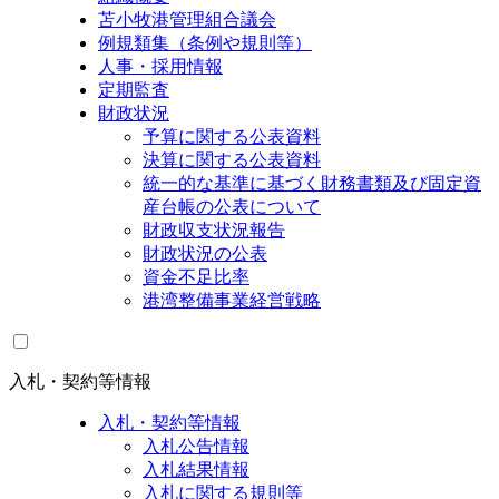
苫小牧港管理組合議会
例規類集（条例や規則等）
人事・採用情報
定期監査
財政状況
予算に関する公表資料
決算に関する公表資料
統一的な基準に基づく財務書類及び固定資
産台帳の公表について
財政収支状況報告
財政状況の公表
資金不足比率
港湾整備事業経営戦略
入札・契約等情報
入札・契約等情報
入札公告情報
入札結果情報
入札に関する規則等