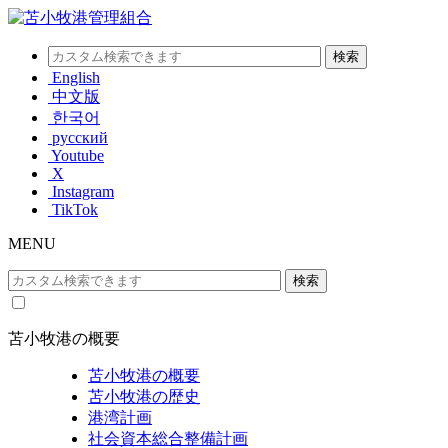
English
中文版
한국어
русский
Youtube
X
Instagram
TikTok
MENU
苫小牧港の概要
苫小牧港の概要
苫小牧港の歴史
港湾計画
社会資本総合整備計画