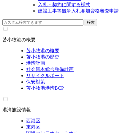
入札・契約に関する様式
建設工事等競争入札参加資格審査申請
苫小牧港の概要
苫小牧港の概要
苫小牧港の歴史
港湾計画
社会資本総合整備計画
リサイクルポート
保安対策
苫小牧港港湾BCP
港湾施設情報
西港区
東港区