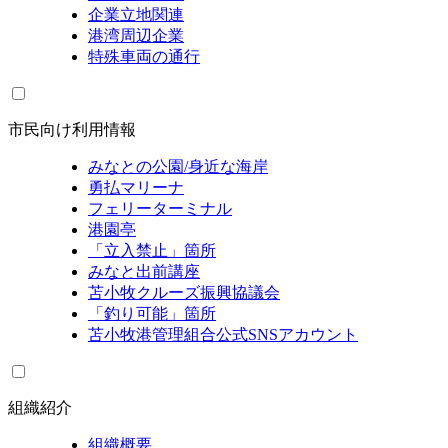
企業立地関連
港湾周辺企業
特殊車両の通行
市民向け利用情報
みなとの公園/身近な海岸
勇払マリーナ
フェリーターミナル
港園亭
「立入禁止」箇所
みなと出前講座
苫小牧クルーズ振興協議会
「釣り可能」箇所
苫小牧港管理組合公式SNSアカウント
組織紹介
組織概要