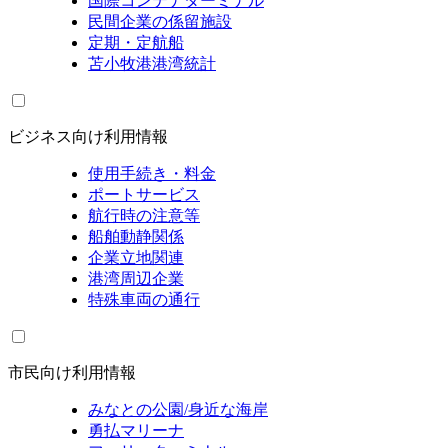
国際コンテナターミナル
民間企業の係留施設
定期・定航船
苫小牧港港湾統計
ビジネス向け利用情報
使用手続き・料金
ポートサービス
航行時の注意等
船舶動静関係
企業立地関連
港湾周辺企業
特殊車両の通行
市民向け利用情報
みなとの公園/身近な海岸
勇払マリーナ