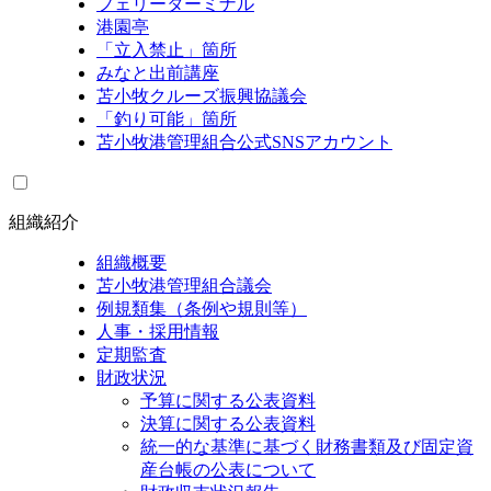
フェリーターミナル
港園亭
「立入禁止」箇所
みなと出前講座
苫小牧クルーズ振興協議会
「釣り可能」箇所
苫小牧港管理組合公式SNSアカウント
組織紹介
組織概要
苫小牧港管理組合議会
例規類集（条例や規則等）
人事・採用情報
定期監査
財政状況
予算に関する公表資料
決算に関する公表資料
統一的な基準に基づく財務書類及び固定資
産台帳の公表について