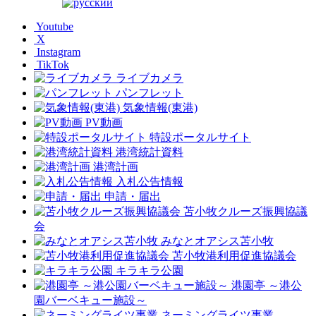
Youtube
X
Instagram
TikTok
ライブカメラ
パンフレット
気象情報(東港)
PV動画
特設ポータルサイト
港湾統計資料
港湾計画
入札公告情報
申請・届出
苫小牧クルーズ振興協議
会
みなとオアシス苫小牧
苫小牧港利用促進協議会
キラキラ公園
港園亭 ～港公
園バーベキュー施設～
ネーミングライツ事業