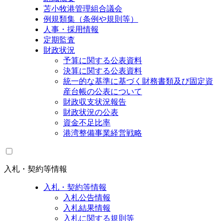
苫小牧港管理組合議会
例規類集（条例や規則等）
人事・採用情報
定期監査
財政状況
予算に関する公表資料
決算に関する公表資料
統一的な基準に基づく財務書類及び固定資
産台帳の公表について
財政収支状況報告
財政状況の公表
資金不足比率
港湾整備事業経営戦略
入札・契約等情報
入札・契約等情報
入札公告情報
入札結果情報
入札に関する規則等