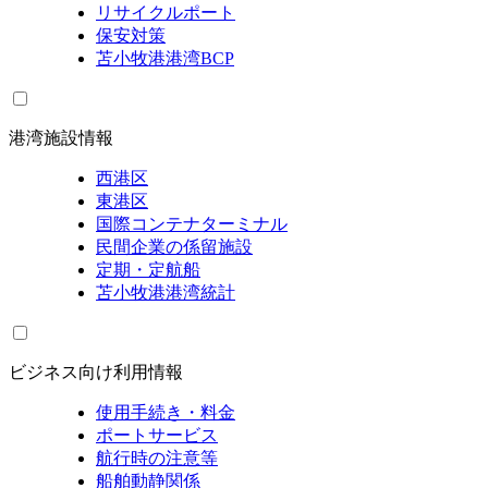
リサイクルポート
保安対策
苫小牧港港湾BCP
港湾施設情報
西港区
東港区
国際コンテナターミナル
民間企業の係留施設
定期・定航船
苫小牧港港湾統計
ビジネス向け利用情報
使用手続き・料金
ポートサービス
航行時の注意等
船舶動静関係