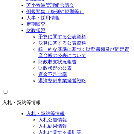
苫小牧港管理組合議会
例規類集（条例や規則等）
人事・採用情報
定期監査
財政状況
予算に関する公表資料
決算に関する公表資料
統一的な基準に基づく財務書類及び固定資
産台帳の公表について
財政収支状況報告
財政状況の公表
資金不足比率
港湾整備事業経営戦略
入札・契約等情報
入札・契約等情報
入札公告情報
入札結果情報
入札に関する規則等