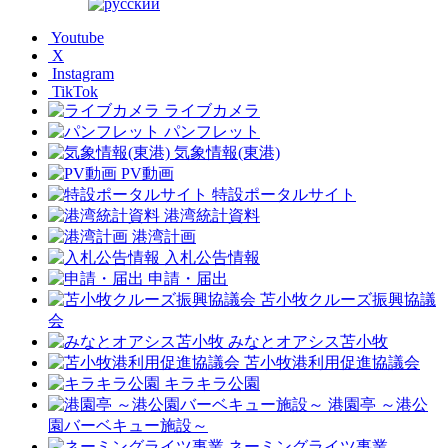
Youtube
X
Instagram
TikTok
ライブカメラ
パンフレット
気象情報(東港)
PV動画
特設ポータルサイト
港湾統計資料
港湾計画
入札公告情報
申請・届出
苫小牧クルーズ振興協議
会
みなとオアシス苫小牧
苫小牧港利用促進協議会
キラキラ公園
港園亭 ～港公
園バーベキュー施設～
ネーミングライツ事業