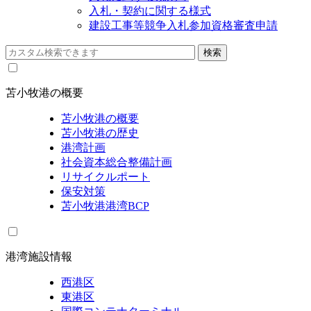
入札・契約に関する様式
建設工事等競争入札参加資格審査申請
苫小牧港の概要
苫小牧港の概要
苫小牧港の歴史
港湾計画
社会資本総合整備計画
リサイクルポート
保安対策
苫小牧港港湾BCP
港湾施設情報
西港区
東港区