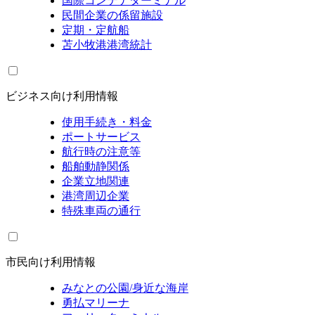
国際コンテナターミナル
民間企業の係留施設
定期・定航船
苫小牧港港湾統計
ビジネス向け利用情報
使用手続き・料金
ポートサービス
航行時の注意等
船舶動静関係
企業立地関連
港湾周辺企業
特殊車両の通行
市民向け利用情報
みなとの公園/身近な海岸
勇払マリーナ