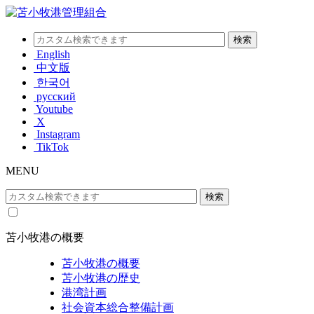
English
中文版
한국어
русский
Youtube
X
Instagram
TikTok
MENU
苫小牧港の概要
苫小牧港の概要
苫小牧港の歴史
港湾計画
社会資本総合整備計画