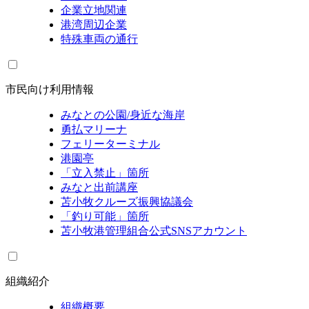
企業立地関連
港湾周辺企業
特殊車両の通行
市民向け利用情報
みなとの公園/身近な海岸
勇払マリーナ
フェリーターミナル
港園亭
「立入禁止」箇所
みなと出前講座
苫小牧クルーズ振興協議会
「釣り可能」箇所
苫小牧港管理組合公式SNSアカウント
組織紹介
組織概要