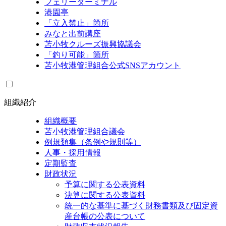
フェリーターミナル
港園亭
「立入禁止」箇所
みなと出前講座
苫小牧クルーズ振興協議会
「釣り可能」箇所
苫小牧港管理組合公式SNSアカウント
組織紹介
組織概要
苫小牧港管理組合議会
例規類集（条例や規則等）
人事・採用情報
定期監査
財政状況
予算に関する公表資料
決算に関する公表資料
統一的な基準に基づく財務書類及び固定資
産台帳の公表について