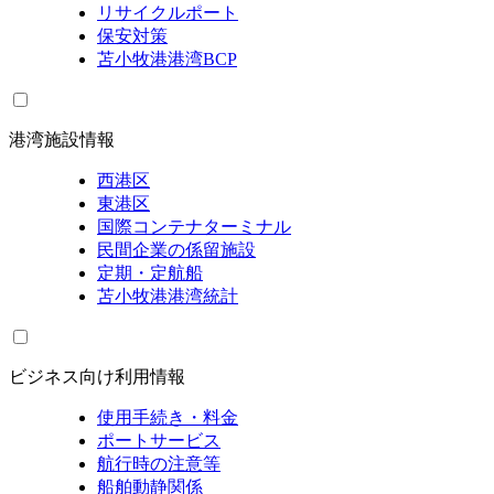
リサイクルポート
保安対策
苫小牧港港湾BCP
港湾施設情報
西港区
東港区
国際コンテナターミナル
民間企業の係留施設
定期・定航船
苫小牧港港湾統計
ビジネス向け利用情報
使用手続き・料金
ポートサービス
航行時の注意等
船舶動静関係