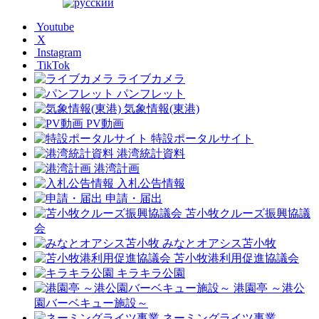
Youtube
X
Instagram
TikTok
ライブカメラ
パンフレット
気象情報(東港)
PV動画
特設ポータルサイト
港湾統計資料
港湾計画
入札公告情報
申請・届出
苫小牧クルーズ振興協議
会
みなとオアシス苫小牧
苫小牧港利用促進協議会
キラキラ公園
港園亭 ～港公
園バーベキュー施設～
ネーミングライツ事業