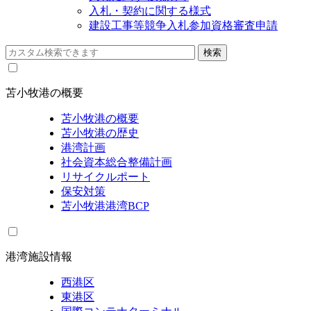
入札・契約に関する様式
建設工事等競争入札参加資格審査申請
苫小牧港の概要
苫小牧港の概要
苫小牧港の歴史
港湾計画
社会資本総合整備計画
リサイクルポート
保安対策
苫小牧港港湾BCP
港湾施設情報
西港区
東港区