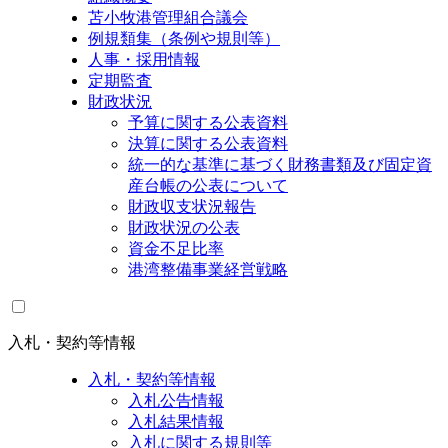
苫小牧港管理組合議会
例規類集（条例や規則等）
人事・採用情報
定期監査
財政状況
予算に関する公表資料
決算に関する公表資料
統一的な基準に基づく財務書類及び固定資
産台帳の公表について
財政収支状況報告
財政状況の公表
資金不足比率
港湾整備事業経営戦略
入札・契約等情報
入札・契約等情報
入札公告情報
入札結果情報
入札に関する規則等