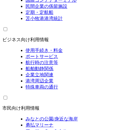
国際コンテナターミナル
民間企業の係留施設
定期・定航船
苫小牧港港湾統計
ビジネス向け利用情報
使用手続き・料金
ポートサービス
航行時の注意等
船舶動静関係
企業立地関連
港湾周辺企業
特殊車両の通行
市民向け利用情報
みなとの公園/身近な海岸
勇払マリーナ