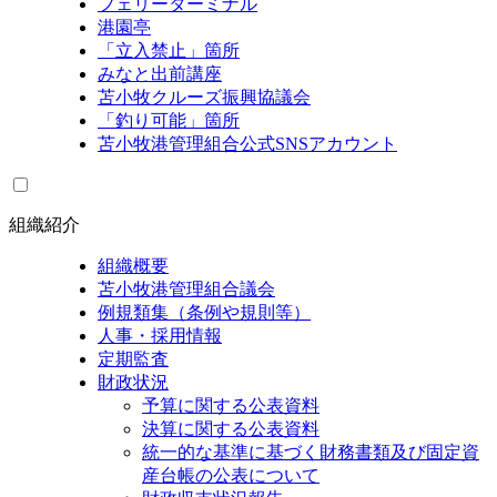
フェリーターミナル
港園亭
「立入禁止」箇所
みなと出前講座
苫小牧クルーズ振興協議会
「釣り可能」箇所
苫小牧港管理組合公式SNSアカウント
組織紹介
組織概要
苫小牧港管理組合議会
例規類集（条例や規則等）
人事・採用情報
定期監査
財政状況
予算に関する公表資料
決算に関する公表資料
統一的な基準に基づく財務書類及び固定資
産台帳の公表について