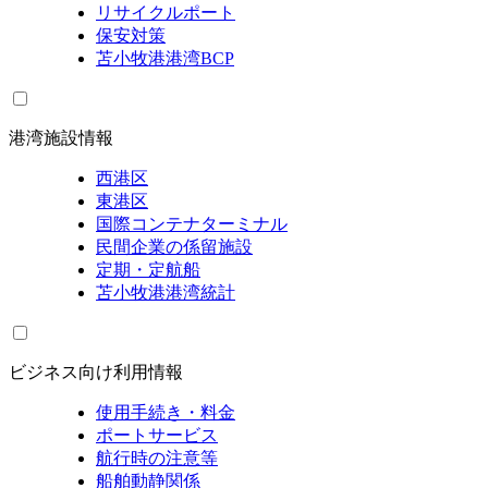
リサイクルポート
保安対策
苫小牧港港湾BCP
港湾施設情報
西港区
東港区
国際コンテナターミナル
民間企業の係留施設
定期・定航船
苫小牧港港湾統計
ビジネス向け利用情報
使用手続き・料金
ポートサービス
航行時の注意等
船舶動静関係