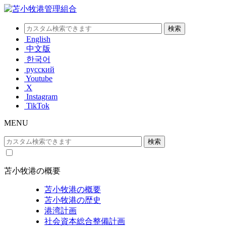
English
中文版
한국어
русский
Youtube
X
Instagram
TikTok
MENU
苫小牧港の概要
苫小牧港の概要
苫小牧港の歴史
港湾計画
社会資本総合整備計画