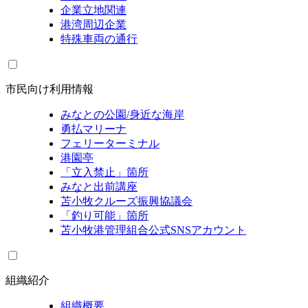
企業立地関連
港湾周辺企業
特殊車両の通行
市民向け利用情報
みなとの公園/身近な海岸
勇払マリーナ
フェリーターミナル
港園亭
「立入禁止」箇所
みなと出前講座
苫小牧クルーズ振興協議会
「釣り可能」箇所
苫小牧港管理組合公式SNSアカウント
組織紹介
組織概要