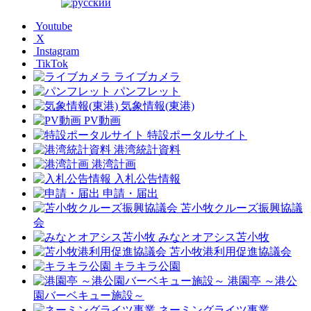
Youtube
X
Instagram
TikTok
ライブカメラ
パンフレット
気象情報(東港)
PV動画
特設ポータルサイト
港湾統計資料
港湾計画
入札公告情報
申請・届出
苫小牧クルーズ振興協議
会
みなとオアシス苫小牧
苫小牧港利用促進協議会
キラキラ公園
港園亭 ～港公
園バーベキュー施設～
ネーミングライツ事業