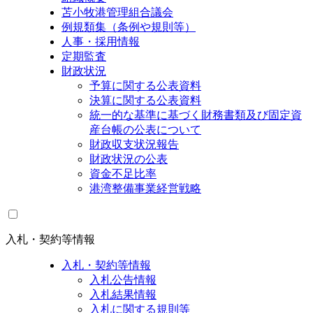
苫小牧港管理組合議会
例規類集（条例や規則等）
人事・採用情報
定期監査
財政状況
予算に関する公表資料
決算に関する公表資料
統一的な基準に基づく財務書類及び固定資
産台帳の公表について
財政収支状況報告
財政状況の公表
資金不足比率
港湾整備事業経営戦略
入札・契約等情報
入札・契約等情報
入札公告情報
入札結果情報
入札に関する規則等