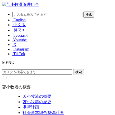
English
中文版
한국어
русский
Youtube
X
Instagram
TikTok
MENU
苫小牧港の概要
苫小牧港の概要
苫小牧港の歴史
港湾計画
社会資本総合整備計画