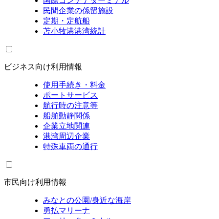
国際コンテナターミナル
民間企業の係留施設
定期・定航船
苫小牧港港湾統計
ビジネス向け利用情報
使用手続き・料金
ポートサービス
航行時の注意等
船舶動静関係
企業立地関連
港湾周辺企業
特殊車両の通行
市民向け利用情報
みなとの公園/身近な海岸
勇払マリーナ