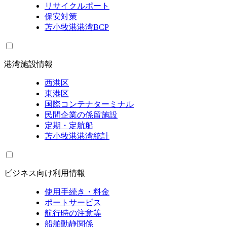
リサイクルポート
保安対策
苫小牧港港湾BCP
港湾施設情報
西港区
東港区
国際コンテナターミナル
民間企業の係留施設
定期・定航船
苫小牧港港湾統計
ビジネス向け利用情報
使用手続き・料金
ポートサービス
航行時の注意等
船舶動静関係