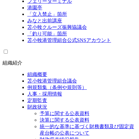
フェリーターミナル
港園亭
「立入禁止」箇所
みなと出前講座
苫小牧クルーズ振興協議会
「釣り可能」箇所
苫小牧港管理組合公式SNSアカウント
組織紹介
組織概要
苫小牧港管理組合議会
例規類集（条例や規則等）
人事・採用情報
定期監査
財政状況
予算に関する公表資料
決算に関する公表資料
統一的な基準に基づく財務書類及び固定資
産台帳の公表について