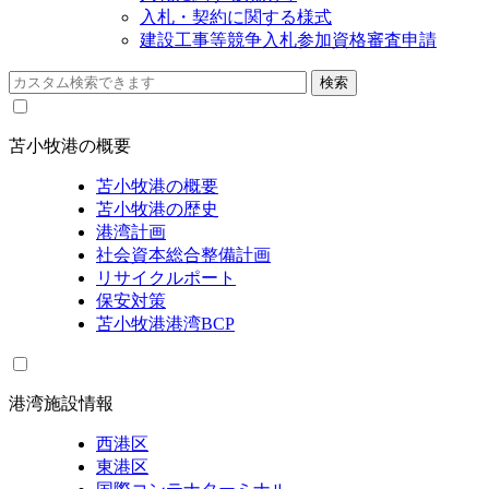
入札・契約に関する様式
建設工事等競争入札参加資格審査申請
苫小牧港の概要
苫小牧港の概要
苫小牧港の歴史
港湾計画
社会資本総合整備計画
リサイクルポート
保安対策
苫小牧港港湾BCP
港湾施設情報
西港区
東港区