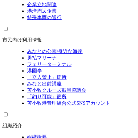
企業立地関連
港湾周辺企業
特殊車両の通行
市民向け利用情報
みなとの公園/身近な海岸
勇払マリーナ
フェリーターミナル
港園亭
「立入禁止」箇所
みなと出前講座
苫小牧クルーズ振興協議会
「釣り可能」箇所
苫小牧港管理組合公式SNSアカウント
組織紹介
組織概要