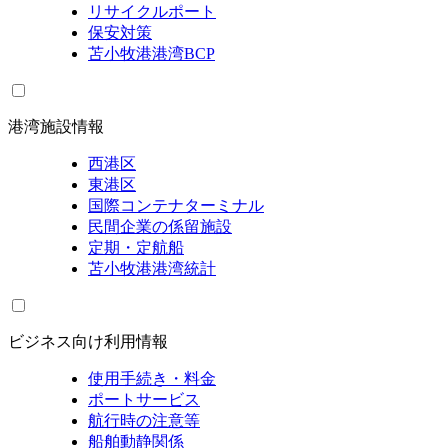
リサイクルポート
保安対策
苫小牧港港湾BCP
港湾施設情報
西港区
東港区
国際コンテナターミナル
民間企業の係留施設
定期・定航船
苫小牧港港湾統計
ビジネス向け利用情報
使用手続き・料金
ポートサービス
航行時の注意等
船舶動静関係