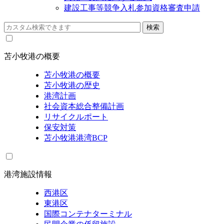
建設工事等競争入札参加資格審査申請
苫小牧港の概要
苫小牧港の概要
苫小牧港の歴史
港湾計画
社会資本総合整備計画
リサイクルポート
保安対策
苫小牧港港湾BCP
港湾施設情報
西港区
東港区
国際コンテナターミナル