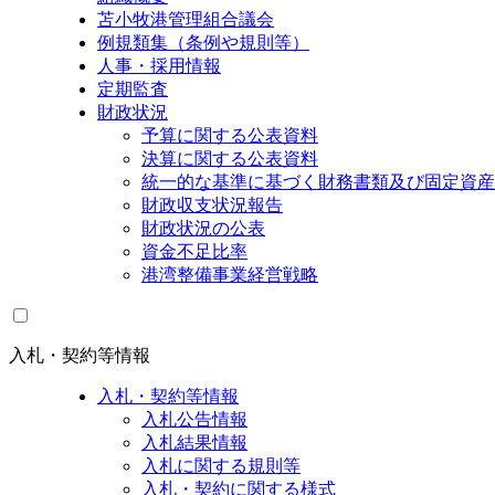
苫小牧港管理組合議会
例規類集（条例や規則等）
人事・採用情報
定期監査
財政状況
予算に関する公表資料
決算に関する公表資料
統一的な基準に基づく財務書類及び固定資産
財政収支状況報告
財政状況の公表
資金不足比率
港湾整備事業経営戦略
入札・契約等情報
入札・契約等情報
入札公告情報
入札結果情報
入札に関する規則等
入札・契約に関する様式