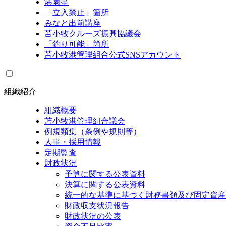
港園亭
「立入禁止」箇所
みなと出前講座
苫小牧クルーズ振興協議会
「釣り可能」箇所
苫小牧港管理組合公式SNSアカウント
組織紹介
組織概要
苫小牧港管理組合議会
例規類集（条例や規則等）
人事・採用情報
定期監査
財政状況
予算に関する公表資料
決算に関する公表資料
統一的な基準に基づく財務書類及び固定資産
財政収支状況報告
財政状況の公表