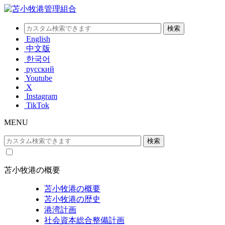
English
中文版
한국어
русский
Youtube
X
Instagram
TikTok
MENU
苫小牧港の概要
苫小牧港の概要
苫小牧港の歴史
港湾計画
社会資本総合整備計画