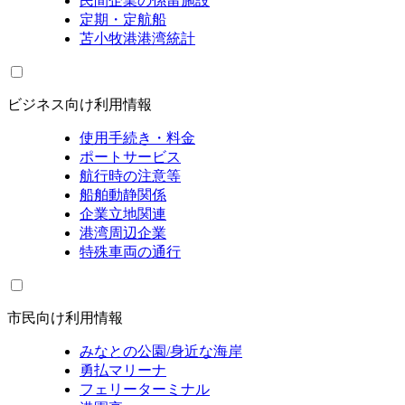
民間企業の係留施設
定期・定航船
苫小牧港港湾統計
ビジネス向け利用情報
使用手続き・料金
ポートサービス
航行時の注意等
船舶動静関係
企業立地関連
港湾周辺企業
特殊車両の通行
市民向け利用情報
みなとの公園/身近な海岸
勇払マリーナ
フェリーターミナル