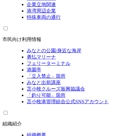
企業立地関連
港湾周辺企業
特殊車両の通行
市民向け利用情報
みなとの公園/身近な海岸
勇払マリーナ
フェリーターミナル
港園亭
「立入禁止」箇所
みなと出前講座
苫小牧クルーズ振興協議会
「釣り可能」箇所
苫小牧港管理組合公式SNSアカウント
組織紹介
組織概要