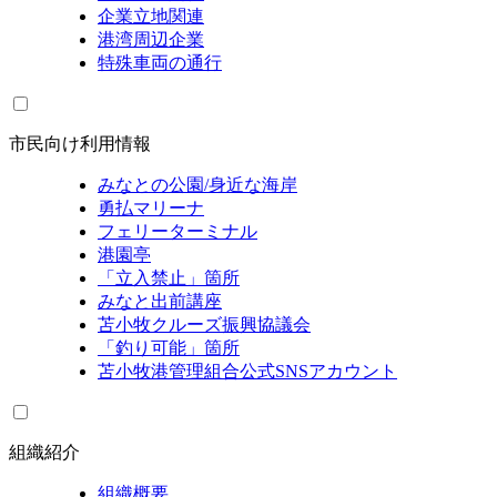
企業立地関連
港湾周辺企業
特殊車両の通行
市民向け利用情報
みなとの公園/身近な海岸
勇払マリーナ
フェリーターミナル
港園亭
「立入禁止」箇所
みなと出前講座
苫小牧クルーズ振興協議会
「釣り可能」箇所
苫小牧港管理組合公式SNSアカウント
組織紹介
組織概要