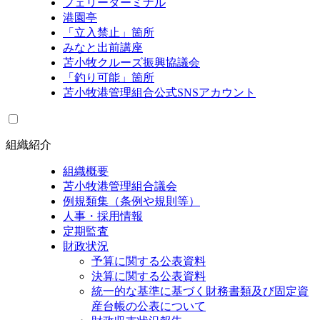
フェリーターミナル
港園亭
「立入禁止」箇所
みなと出前講座
苫小牧クルーズ振興協議会
「釣り可能」箇所
苫小牧港管理組合公式SNSアカウント
組織紹介
組織概要
苫小牧港管理組合議会
例規類集（条例や規則等）
人事・採用情報
定期監査
財政状況
予算に関する公表資料
決算に関する公表資料
統一的な基準に基づく財務書類及び固定資
産台帳の公表について