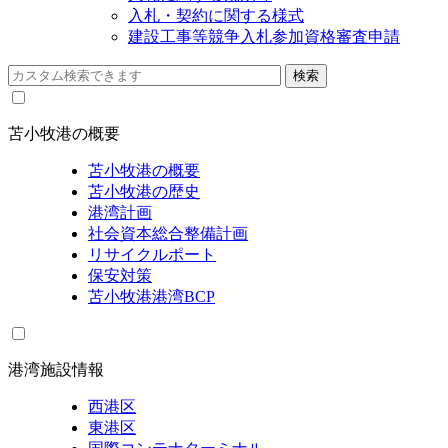
入札・契約に関する様式
建設工事等競争入札参加資格審査申請
苫小牧港の概要
苫小牧港の概要
苫小牧港の歴史
港湾計画
社会資本総合整備計画
リサイクルポート
保安対策
苫小牧港港湾BCP
港湾施設情報
西港区
東港区