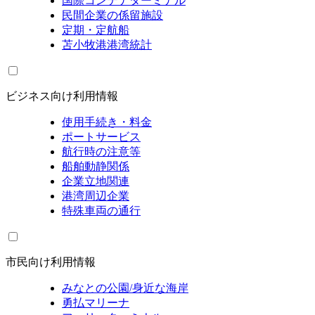
国際コンテナターミナル
民間企業の係留施設
定期・定航船
苫小牧港港湾統計
ビジネス向け利用情報
使用手続き・料金
ポートサービス
航行時の注意等
船舶動静関係
企業立地関連
港湾周辺企業
特殊車両の通行
市民向け利用情報
みなとの公園/身近な海岸
勇払マリーナ