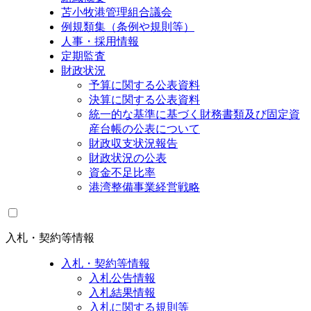
苫小牧港管理組合議会
例規類集（条例や規則等）
人事・採用情報
定期監査
財政状況
予算に関する公表資料
決算に関する公表資料
統一的な基準に基づく財務書類及び固定資
産台帳の公表について
財政収支状況報告
財政状況の公表
資金不足比率
港湾整備事業経営戦略
入札・契約等情報
入札・契約等情報
入札公告情報
入札結果情報
入札に関する規則等