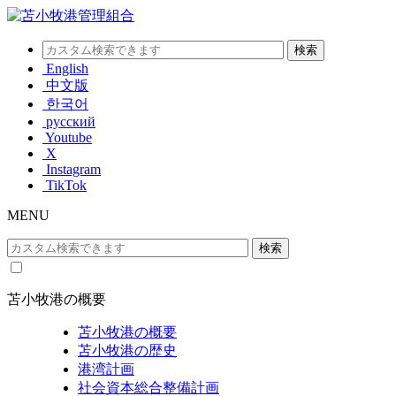
English
中文版
한국어
русский
Youtube
X
Instagram
TikTok
MENU
苫小牧港の概要
苫小牧港の概要
苫小牧港の歴史
港湾計画
社会資本総合整備計画