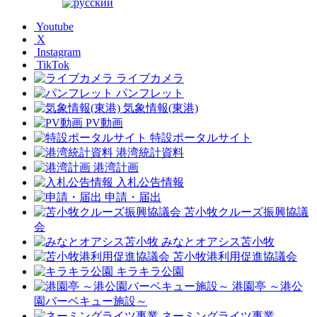
Youtube
X
Instagram
TikTok
ライブカメラ
パンフレット
気象情報(東港)
PV動画
特設ポータルサイト
港湾統計資料
港湾計画
入札公告情報
申請・届出
苫小牧クルーズ振興協議
会
みなとオアシス苫小牧
苫小牧港利用促進協議会
キラキラ公園
港園亭 ～港公
園バーベキュー施設～
ネーミングライツ事業