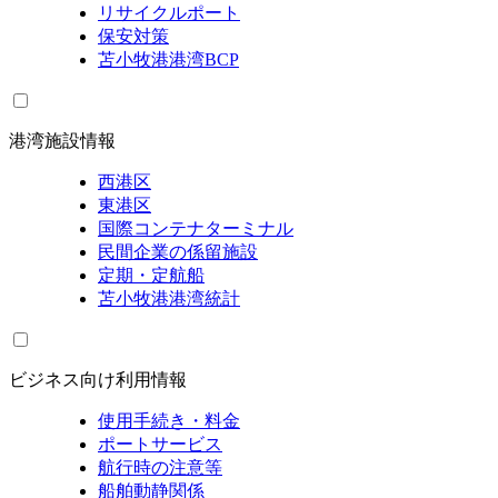
リサイクルポート
保安対策
苫小牧港港湾BCP
港湾施設情報
西港区
東港区
国際コンテナターミナル
民間企業の係留施設
定期・定航船
苫小牧港港湾統計
ビジネス向け利用情報
使用手続き・料金
ポートサービス
航行時の注意等
船舶動静関係