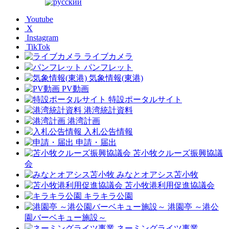
Youtube
X
Instagram
TikTok
ライブカメラ
パンフレット
気象情報(東港)
PV動画
特設ポータルサイト
港湾統計資料
港湾計画
入札公告情報
申請・届出
苫小牧クルーズ振興協議
会
みなとオアシス苫小牧
苫小牧港利用促進協議会
キラキラ公園
港園亭 ～港公
園バーベキュー施設～
ネーミングライツ事業