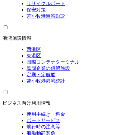
リサイクルポート
保安対策
苫小牧港港湾BCP
港湾施設情報
西港区
東港区
国際コンテナターミナル
民間企業の係留施設
定期・定航船
苫小牧港港湾統計
ビジネス向け利用情報
使用手続き・料金
ポートサービス
航行時の注意等
船舶動静関係