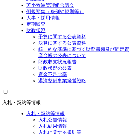
苫小牧港管理組合議会
例規類集（条例や規則等）
人事・採用情報
定期監査
財政状況
予算に関する公表資料
決算に関する公表資料
統一的な基準に基づく財務書類及び固定資
産台帳の公表について
財政収支状況報告
財政状況の公表
資金不足比率
港湾整備事業経営戦略
入札・契約等情報
入札・契約等情報
入札公告情報
入札結果情報
入札に関する規則等