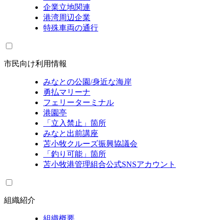
企業立地関連
港湾周辺企業
特殊車両の通行
市民向け利用情報
みなとの公園/身近な海岸
勇払マリーナ
フェリーターミナル
港園亭
「立入禁止」箇所
みなと出前講座
苫小牧クルーズ振興協議会
「釣り可能」箇所
苫小牧港管理組合公式SNSアカウント
組織紹介
組織概要