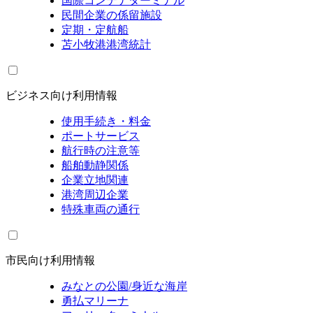
国際コンテナターミナル
民間企業の係留施設
定期・定航船
苫小牧港港湾統計
ビジネス向け利用情報
使用手続き・料金
ポートサービス
航行時の注意等
船舶動静関係
企業立地関連
港湾周辺企業
特殊車両の通行
市民向け利用情報
みなとの公園/身近な海岸
勇払マリーナ