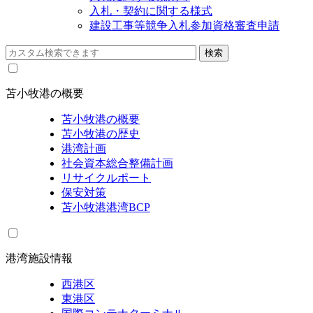
入札・契約に関する様式
建設工事等競争入札参加資格審査申請
苫小牧港の概要
苫小牧港の概要
苫小牧港の歴史
港湾計画
社会資本総合整備計画
リサイクルポート
保安対策
苫小牧港港湾BCP
港湾施設情報
西港区
東港区