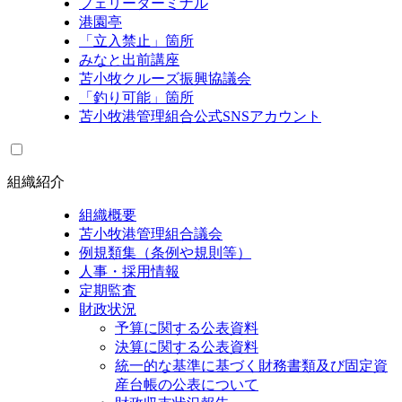
フェリーターミナル
港園亭
「立入禁止」箇所
みなと出前講座
苫小牧クルーズ振興協議会
「釣り可能」箇所
苫小牧港管理組合公式SNSアカウント
組織紹介
組織概要
苫小牧港管理組合議会
例規類集（条例や規則等）
人事・採用情報
定期監査
財政状況
予算に関する公表資料
決算に関する公表資料
統一的な基準に基づく財務書類及び固定資
産台帳の公表について