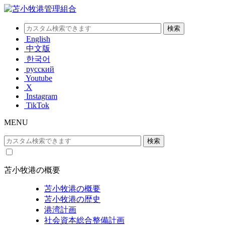
English
中文版
한국어
русский
Youtube
X
Instagram
TikTok
MENU
苫小牧港の概要
苫小牧港の概要
苫小牧港の歴史
港湾計画
社会資本総合整備計画