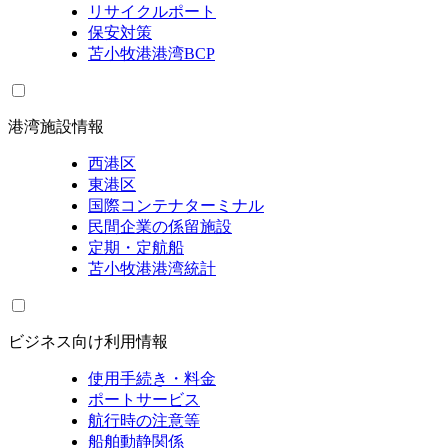
リサイクルポート
保安対策
苫小牧港港湾BCP
港湾施設情報
西港区
東港区
国際コンテナターミナル
民間企業の係留施設
定期・定航船
苫小牧港港湾統計
ビジネス向け利用情報
使用手続き・料金
ポートサービス
航行時の注意等
船舶動静関係