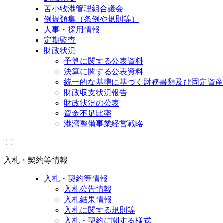
苫小牧港管理組合議会
例規類集（条例や規則等）
人事・採用情報
定期監査
財政状況
予算に関する公表資料
決算に関する公表資料
統一的な基準に基づく財務書類及び固定資産
財政収支状況報告
財政状況の公表
資金不足比率
港湾整備事業経営戦略
入札・契約等情報
入札・契約等情報
入札公告情報
入札結果情報
入札に関する規則等
入札・契約に関する様式