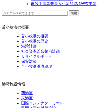
建設工事等競争入札参加資格審査申請
苫小牧港の概要
苫小牧港の概要
苫小牧港の歴史
港湾計画
社会資本総合整備計画
リサイクルポート
保安対策
苫小牧港港湾BCP
港湾施設情報
西港区
東港区
国際コンテナターミナル