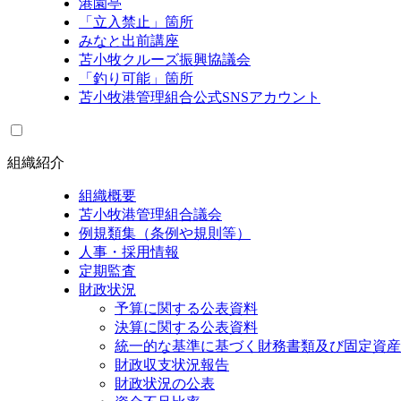
港園亭
「立入禁止」箇所
みなと出前講座
苫小牧クルーズ振興協議会
「釣り可能」箇所
苫小牧港管理組合公式SNSアカウント
組織紹介
組織概要
苫小牧港管理組合議会
例規類集（条例や規則等）
人事・採用情報
定期監査
財政状況
予算に関する公表資料
決算に関する公表資料
統一的な基準に基づく財務書類及び固定資産
財政収支状況報告
財政状況の公表