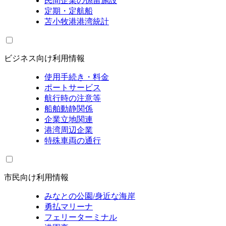
民間企業の係留施設
定期・定航船
苫小牧港港湾統計
ビジネス向け利用情報
使用手続き・料金
ポートサービス
航行時の注意等
船舶動静関係
企業立地関連
港湾周辺企業
特殊車両の通行
市民向け利用情報
みなとの公園/身近な海岸
勇払マリーナ
フェリーターミナル