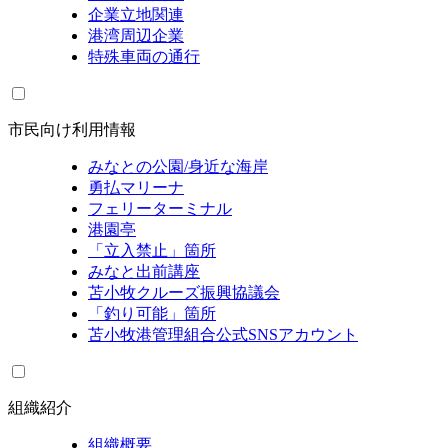
企業立地関連
港湾周辺企業
特殊車両の通行
市民向け利用情報
みなとの公園/身近な海岸
勇払マリーナ
フェリーターミナル
港園亭
「立入禁止」箇所
みなと出前講座
苫小牧クルーズ振興協議会
「釣り可能」箇所
苫小牧港管理組合公式SNSアカウント
組織紹介
組織概要