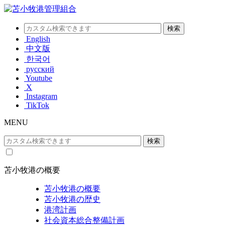
English
中文版
한국어
русский
Youtube
X
Instagram
TikTok
MENU
苫小牧港の概要
苫小牧港の概要
苫小牧港の歴史
港湾計画
社会資本総合整備計画