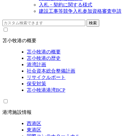
入札・契約に関する様式
建設工事等競争入札参加資格審査申請
苫小牧港の概要
苫小牧港の概要
苫小牧港の歴史
港湾計画
社会資本総合整備計画
リサイクルポート
保安対策
苫小牧港港湾BCP
港湾施設情報
西港区
東港区