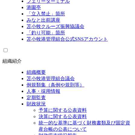
フェリーターミナル
港園亭
「立入禁止」箇所
みなと出前講座
苫小牧クルーズ振興協議会
「釣り可能」箇所
苫小牧港管理組合公式SNSアカウント
組織紹介
組織概要
苫小牧港管理組合議会
例規類集（条例や規則等）
人事・採用情報
定期監査
財政状況
予算に関する公表資料
決算に関する公表資料
統一的な基準に基づく財務書類及び固定資
産台帳の公表について