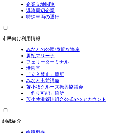
企業立地関連
港湾周辺企業
特殊車両の通行
市民向け利用情報
みなとの公園/身近な海岸
勇払マリーナ
フェリーターミナル
港園亭
「立入禁止」箇所
みなと出前講座
苫小牧クルーズ振興協議会
「釣り可能」箇所
苫小牧港管理組合公式SNSアカウント
組織紹介
組織概要