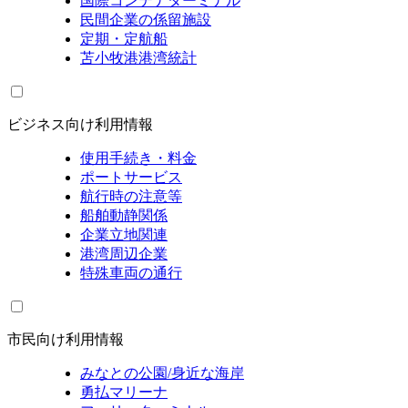
国際コンテナターミナル
民間企業の係留施設
定期・定航船
苫小牧港港湾統計
ビジネス向け利用情報
使用手続き・料金
ポートサービス
航行時の注意等
船舶動静関係
企業立地関連
港湾周辺企業
特殊車両の通行
市民向け利用情報
みなとの公園/身近な海岸
勇払マリーナ