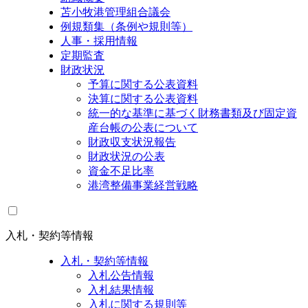
苫小牧港管理組合議会
例規類集（条例や規則等）
人事・採用情報
定期監査
財政状況
予算に関する公表資料
決算に関する公表資料
統一的な基準に基づく財務書類及び固定資
産台帳の公表について
財政収支状況報告
財政状況の公表
資金不足比率
港湾整備事業経営戦略
入札・契約等情報
入札・契約等情報
入札公告情報
入札結果情報
入札に関する規則等