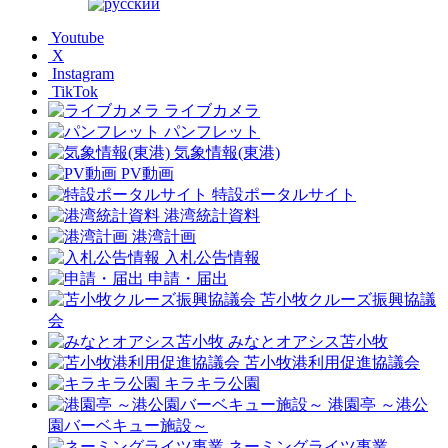
Youtube
X
Instagram
TikTok
ライブカメラ
パンフレット
気象情報(東港)
PV動画
特設ポータルサイト
港湾統計資料
港湾計画
入札公告情報
申請・届出
苫小牧クルーズ振興協議
会
みなとオアシス苫小牧
苫小牧港利用促進協議会
キラキラ公園
港園亭 ～港公
園バーベキュー施設～
ネーミングライツ事業