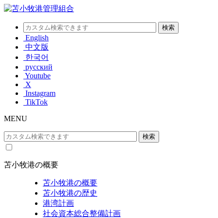
English
中文版
한국어
русский
Youtube
X
Instagram
TikTok
MENU
苫小牧港の概要
苫小牧港の概要
苫小牧港の歴史
港湾計画
社会資本総合整備計画