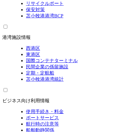
リサイクルポート
保安対策
苫小牧港港湾BCP
港湾施設情報
西港区
東港区
国際コンテナターミナル
民間企業の係留施設
定期・定航船
苫小牧港港湾統計
ビジネス向け利用情報
使用手続き・料金
ポートサービス
航行時の注意等
船舶動静関係