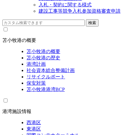
入札・契約に関する様式
建設工事等競争入札参加資格審査申請
苫小牧港の概要
苫小牧港の概要
苫小牧港の歴史
港湾計画
社会資本総合整備計画
リサイクルポート
保安対策
苫小牧港港湾BCP
港湾施設情報
西港区
東港区