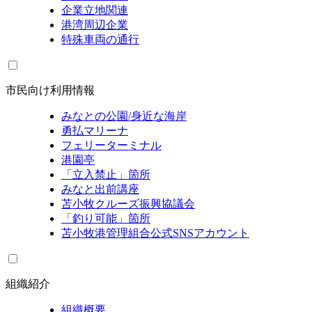
企業立地関連
港湾周辺企業
特殊車両の通行
市民向け利用情報
みなとの公園/身近な海岸
勇払マリーナ
フェリーターミナル
港園亭
「立入禁止」箇所
みなと出前講座
苫小牧クルーズ振興協議会
「釣り可能」箇所
苫小牧港管理組合公式SNSアカウント
組織紹介
組織概要