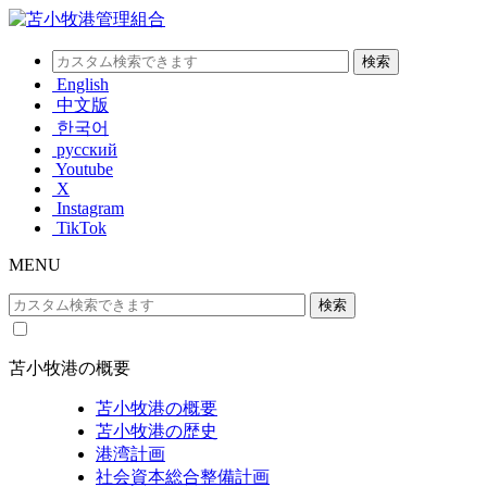
English
中文版
한국어
русский
Youtube
X
Instagram
TikTok
MENU
苫小牧港の概要
苫小牧港の概要
苫小牧港の歴史
港湾計画
社会資本総合整備計画