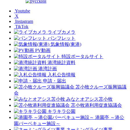
Youtube
X
Instagram
TikTok
ライブカメラ
パンフレット
気象情報(東港)
PV動画
特設ポータルサイト
港湾統計資料
港湾計画
入札公告情報
申請・届出
苫小牧クルーズ振興協議
会
みなとオアシス苫小牧
苫小牧港利用促進協議会
キラキラ公園
港園亭 ～港公
園バーベキュー施設～
ネーミングライツ事業