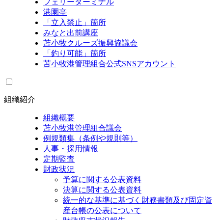
フェリーターミナル
港園亭
「立入禁止」箇所
みなと出前講座
苫小牧クルーズ振興協議会
「釣り可能」箇所
苫小牧港管理組合公式SNSアカウント
組織紹介
組織概要
苫小牧港管理組合議会
例規類集（条例や規則等）
人事・採用情報
定期監査
財政状況
予算に関する公表資料
決算に関する公表資料
統一的な基準に基づく財務書類及び固定資
産台帳の公表について