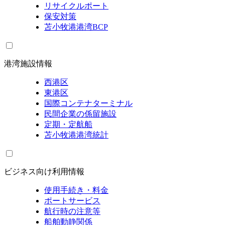
リサイクルポート
保安対策
苫小牧港港湾BCP
港湾施設情報
西港区
東港区
国際コンテナターミナル
民間企業の係留施設
定期・定航船
苫小牧港港湾統計
ビジネス向け利用情報
使用手続き・料金
ポートサービス
航行時の注意等
船舶動静関係