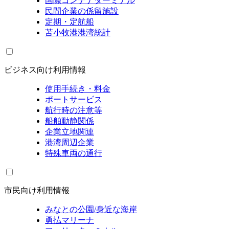
国際コンテナターミナル
民間企業の係留施設
定期・定航船
苫小牧港港湾統計
ビジネス向け利用情報
使用手続き・料金
ポートサービス
航行時の注意等
船舶動静関係
企業立地関連
港湾周辺企業
特殊車両の通行
市民向け利用情報
みなとの公園/身近な海岸
勇払マリーナ