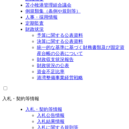
苫小牧港管理組合議会
例規類集（条例や規則等）
人事・採用情報
定期監査
財政状況
予算に関する公表資料
決算に関する公表資料
統一的な基準に基づく財務書類及び固定資
産台帳の公表について
財政収支状況報告
財政状況の公表
資金不足比率
港湾整備事業経営戦略
入札・契約等情報
入札・契約等情報
入札公告情報
入札結果情報
入札に関する規則等