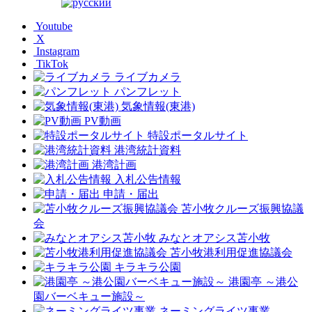
Youtube
X
Instagram
TikTok
ライブカメラ
パンフレット
気象情報(東港)
PV動画
特設ポータルサイト
港湾統計資料
港湾計画
入札公告情報
申請・届出
苫小牧クルーズ振興協議
会
みなとオアシス苫小牧
苫小牧港利用促進協議会
キラキラ公園
港園亭 ～港公
園バーベキュー施設～
ネーミングライツ事業