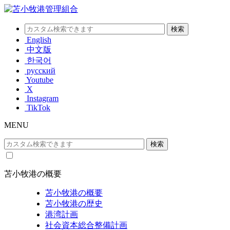
English
中文版
한국어
русский
Youtube
X
Instagram
TikTok
MENU
苫小牧港の概要
苫小牧港の概要
苫小牧港の歴史
港湾計画
社会資本総合整備計画