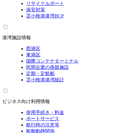
リサイクルポート
保安対策
苫小牧港港湾BCP
港湾施設情報
西港区
東港区
国際コンテナターミナル
民間企業の係留施設
定期・定航船
苫小牧港港湾統計
ビジネス向け利用情報
使用手続き・料金
ポートサービス
航行時の注意等
船舶動静関係