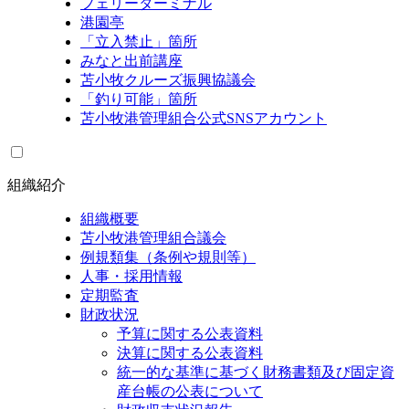
フェリーターミナル
港園亭
「立入禁止」箇所
みなと出前講座
苫小牧クルーズ振興協議会
「釣り可能」箇所
苫小牧港管理組合公式SNSアカウント
組織紹介
組織概要
苫小牧港管理組合議会
例規類集（条例や規則等）
人事・採用情報
定期監査
財政状況
予算に関する公表資料
決算に関する公表資料
統一的な基準に基づく財務書類及び固定資
産台帳の公表について