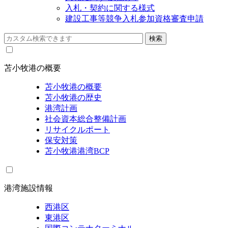
入札・契約に関する様式
建設工事等競争入札参加資格審査申請
苫小牧港の概要
苫小牧港の概要
苫小牧港の歴史
港湾計画
社会資本総合整備計画
リサイクルポート
保安対策
苫小牧港港湾BCP
港湾施設情報
西港区
東港区