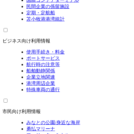
国際コンテナターミナル
民間企業の係留施設
定期・定航船
苫小牧港港湾統計
ビジネス向け利用情報
使用手続き・料金
ポートサービス
航行時の注意等
船舶動静関係
企業立地関連
港湾周辺企業
特殊車両の通行
市民向け利用情報
みなとの公園/身近な海岸
勇払マリーナ