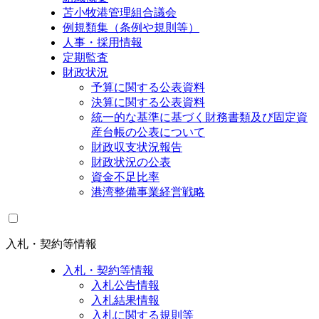
苫小牧港管理組合議会
例規類集（条例や規則等）
人事・採用情報
定期監査
財政状況
予算に関する公表資料
決算に関する公表資料
統一的な基準に基づく財務書類及び固定資
産台帳の公表について
財政収支状況報告
財政状況の公表
資金不足比率
港湾整備事業経営戦略
入札・契約等情報
入札・契約等情報
入札公告情報
入札結果情報
入札に関する規則等