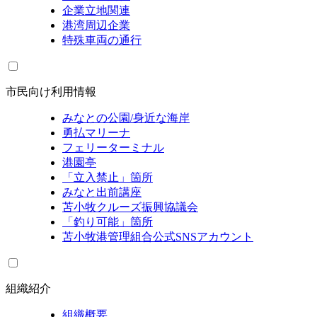
企業立地関連
港湾周辺企業
特殊車両の通行
市民向け利用情報
みなとの公園/身近な海岸
勇払マリーナ
フェリーターミナル
港園亭
「立入禁止」箇所
みなと出前講座
苫小牧クルーズ振興協議会
「釣り可能」箇所
苫小牧港管理組合公式SNSアカウント
組織紹介
組織概要