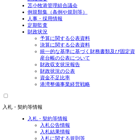
苫小牧港管理組合議会
例規類集（条例や規則等）
人事・採用情報
定期監査
財政状況
予算に関する公表資料
決算に関する公表資料
統一的な基準に基づく財務書類及び固定資
産台帳の公表について
財政収支状況報告
財政状況の公表
資金不足比率
港湾整備事業経営戦略
入札・契約等情報
入札・契約等情報
入札公告情報
入札結果情報
入札に関する規則等