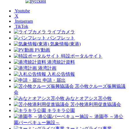
Youtube
X
Instagram
TikTok
ライブカメラ
パンフレット
気象情報(東港)
PV動画
特設ポータルサイト
港湾統計資料
港湾計画
入札公告情報
申請・届出
苫小牧クルーズ振興協議
会
みなとオアシス苫小牧
苫小牧港利用促進協議会
キラキラ公園
港園亭 ～港公
園バーベキュー施設～
ネーミングライツ事業