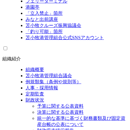
フェリーターミナル
港園亭
「立入禁止」箇所
みなと出前講座
苫小牧クルーズ振興協議会
「釣り可能」箇所
苫小牧港管理組合公式SNSアカウント
組織紹介
組織概要
苫小牧港管理組合議会
例規類集（条例や規則等）
人事・採用情報
定期監査
財政状況
予算に関する公表資料
決算に関する公表資料
統一的な基準に基づく財務書類及び固定資
産台帳の公表について