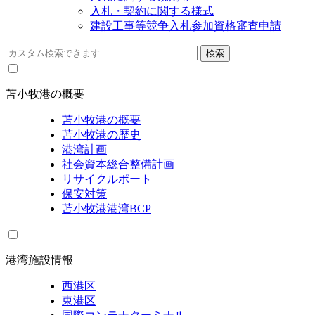
入札・契約に関する様式
建設工事等競争入札参加資格審査申請
苫小牧港の概要
苫小牧港の概要
苫小牧港の歴史
港湾計画
社会資本総合整備計画
リサイクルポート
保安対策
苫小牧港港湾BCP
港湾施設情報
西港区
東港区