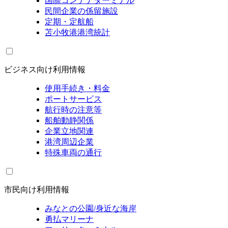
国際コンテナターミナル
民間企業の係留施設
定期・定航船
苫小牧港港湾統計
ビジネス向け利用情報
使用手続き・料金
ポートサービス
航行時の注意等
船舶動静関係
企業立地関連
港湾周辺企業
特殊車両の通行
市民向け利用情報
みなとの公園/身近な海岸
勇払マリーナ