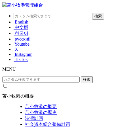
English
中文版
한국어
русский
Youtube
X
Instagram
TikTok
MENU
苫小牧港の概要
苫小牧港の概要
苫小牧港の歴史
港湾計画
社会資本総合整備計画