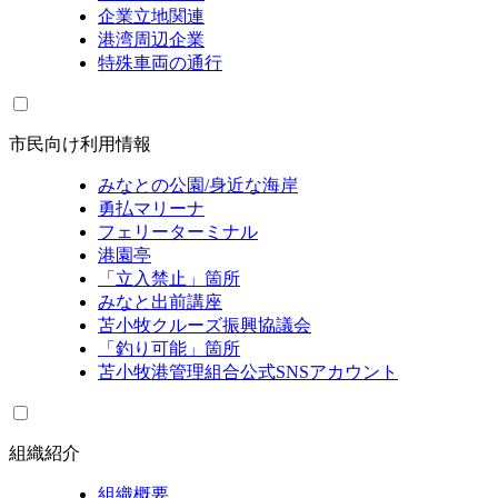
企業立地関連
港湾周辺企業
特殊車両の通行
市民向け利用情報
みなとの公園/身近な海岸
勇払マリーナ
フェリーターミナル
港園亭
「立入禁止」箇所
みなと出前講座
苫小牧クルーズ振興協議会
「釣り可能」箇所
苫小牧港管理組合公式SNSアカウント
組織紹介
組織概要