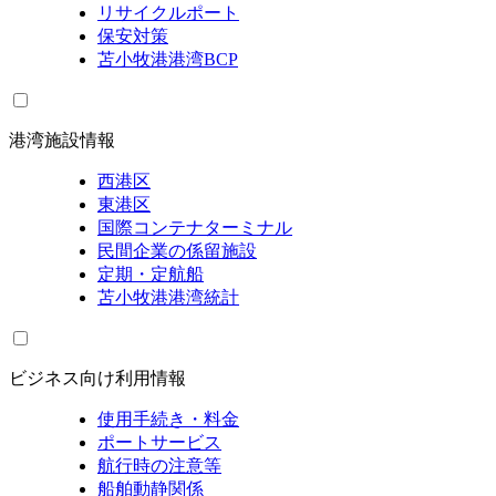
リサイクルポート
保安対策
苫小牧港港湾BCP
港湾施設情報
西港区
東港区
国際コンテナターミナル
民間企業の係留施設
定期・定航船
苫小牧港港湾統計
ビジネス向け利用情報
使用手続き・料金
ポートサービス
航行時の注意等
船舶動静関係