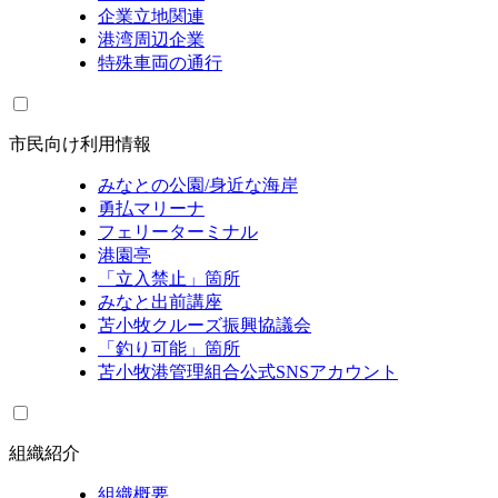
企業立地関連
港湾周辺企業
特殊車両の通行
市民向け利用情報
みなとの公園/身近な海岸
勇払マリーナ
フェリーターミナル
港園亭
「立入禁止」箇所
みなと出前講座
苫小牧クルーズ振興協議会
「釣り可能」箇所
苫小牧港管理組合公式SNSアカウント
組織紹介
組織概要