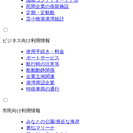
国際コンテナターミナル
民間企業の係留施設
定期・定航船
苫小牧港港湾統計
ビジネス向け利用情報
使用手続き・料金
ポートサービス
航行時の注意等
船舶動静関係
企業立地関連
港湾周辺企業
特殊車両の通行
市民向け利用情報
みなとの公園/身近な海岸
勇払マリーナ