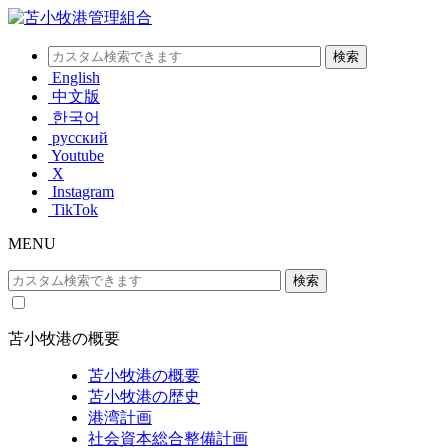
English
中文版
한국어
русский
Youtube
X
Instagram
TikTok
MENU
苫小牧港の概要
苫小牧港の概要
苫小牧港の歴史
港湾計画
社会資本総合整備計画