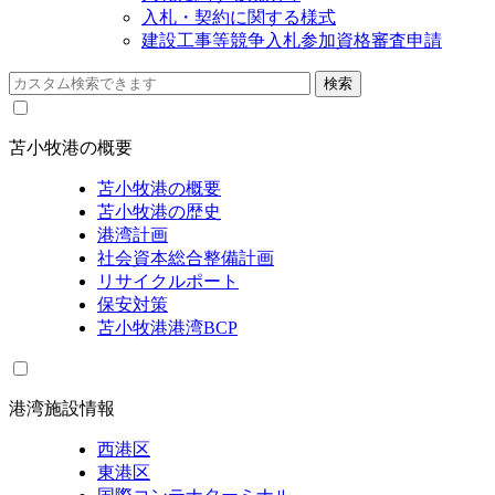
入札・契約に関する様式
建設工事等競争入札参加資格審査申請
苫小牧港の概要
苫小牧港の概要
苫小牧港の歴史
港湾計画
社会資本総合整備計画
リサイクルポート
保安対策
苫小牧港港湾BCP
港湾施設情報
西港区
東港区