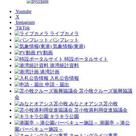
Youtube
X
Instagram
TikTok
ライブカメラ
パンフレット
気象情報(東港)
PV動画
特設ポータルサイト
港湾統計資料
港湾計画
入札公告情報
申請・届出
苫小牧クルーズ振興協議
会
みなとオアシス苫小牧
苫小牧港利用促進協議会
キラキラ公園
港園亭 ～港公
園バーベキュー施設～
ネーミングライツ事業