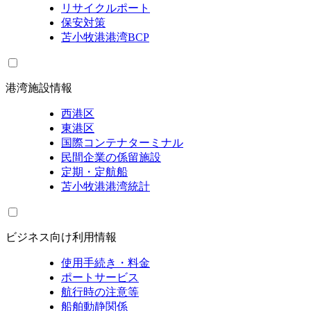
リサイクルポート
保安対策
苫小牧港港湾BCP
港湾施設情報
西港区
東港区
国際コンテナターミナル
民間企業の係留施設
定期・定航船
苫小牧港港湾統計
ビジネス向け利用情報
使用手続き・料金
ポートサービス
航行時の注意等
船舶動静関係