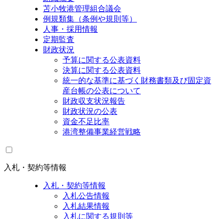
苫小牧港管理組合議会
例規類集（条例や規則等）
人事・採用情報
定期監査
財政状況
予算に関する公表資料
決算に関する公表資料
統一的な基準に基づく財務書類及び固定資
産台帳の公表について
財政収支状況報告
財政状況の公表
資金不足比率
港湾整備事業経営戦略
入札・契約等情報
入札・契約等情報
入札公告情報
入札結果情報
入札に関する規則等