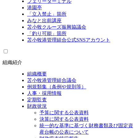
フェリーターミナル
港園亭
「立入禁止」箇所
みなと出前講座
苫小牧クルーズ振興協議会
「釣り可能」箇所
苫小牧港管理組合公式SNSアカウント
組織紹介
組織概要
苫小牧港管理組合議会
例規類集（条例や規則等）
人事・採用情報
定期監査
財政状況
予算に関する公表資料
決算に関する公表資料
統一的な基準に基づく財務書類及び固定資
産台帳の公表について