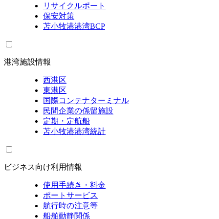
リサイクルポート
保安対策
苫小牧港港湾BCP
港湾施設情報
西港区
東港区
国際コンテナターミナル
民間企業の係留施設
定期・定航船
苫小牧港港湾統計
ビジネス向け利用情報
使用手続き・料金
ポートサービス
航行時の注意等
船舶動静関係