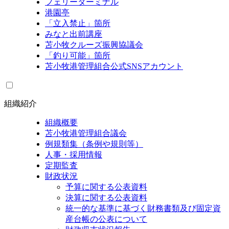
フェリーターミナル
港園亭
「立入禁止」箇所
みなと出前講座
苫小牧クルーズ振興協議会
「釣り可能」箇所
苫小牧港管理組合公式SNSアカウント
組織紹介
組織概要
苫小牧港管理組合議会
例規類集（条例や規則等）
人事・採用情報
定期監査
財政状況
予算に関する公表資料
決算に関する公表資料
統一的な基準に基づく財務書類及び固定資
産台帳の公表について