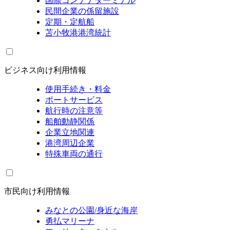
国際コンテナターミナル
民間企業の係留施設
定期・定航船
苫小牧港港湾統計
ビジネス向け利用情報
使用手続き・料金
ポートサービス
航行時の注意等
船舶動静関係
企業立地関連
港湾周辺企業
特殊車両の通行
市民向け利用情報
みなとの公園/身近な海岸
勇払マリーナ