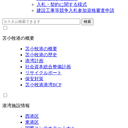
入札・契約に関する様式
建設工事等競争入札参加資格審査申請
苫小牧港の概要
苫小牧港の概要
苫小牧港の歴史
港湾計画
社会資本総合整備計画
リサイクルポート
保安対策
苫小牧港港湾BCP
港湾施設情報
西港区
東港区