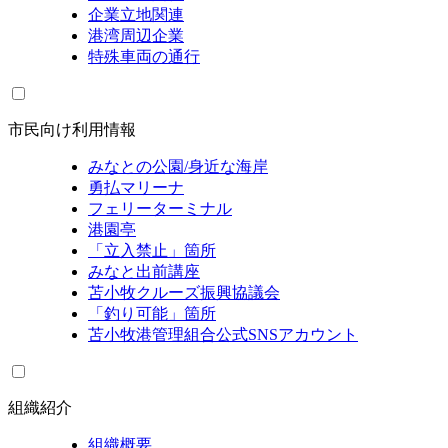
企業立地関連
港湾周辺企業
特殊車両の通行
市民向け利用情報
みなとの公園/身近な海岸
勇払マリーナ
フェリーターミナル
港園亭
「立入禁止」箇所
みなと出前講座
苫小牧クルーズ振興協議会
「釣り可能」箇所
苫小牧港管理組合公式SNSアカウント
組織紹介
組織概要