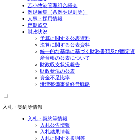
苫小牧港管理組合議会
例規類集（条例や規則等）
人事・採用情報
定期監査
財政状況
予算に関する公表資料
決算に関する公表資料
統一的な基準に基づく財務書類及び固定資
産台帳の公表について
財政収支状況報告
財政状況の公表
資金不足比率
港湾整備事業経営戦略
入札・契約等情報
入札・契約等情報
入札公告情報
入札結果情報
入札に関する規則等