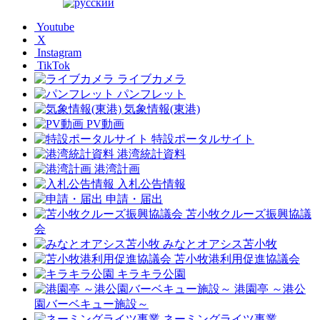
Youtube
X
Instagram
TikTok
ライブカメラ
パンフレット
気象情報(東港)
PV動画
特設ポータルサイト
港湾統計資料
港湾計画
入札公告情報
申請・届出
苫小牧クルーズ振興協議
会
みなとオアシス苫小牧
苫小牧港利用促進協議会
キラキラ公園
港園亭 ～港公
園バーベキュー施設～
ネーミングライツ事業