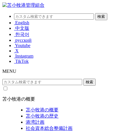
English
中文版
한국어
русский
Youtube
X
Instagram
TikTok
MENU
苫小牧港の概要
苫小牧港の概要
苫小牧港の歴史
港湾計画
社会資本総合整備計画