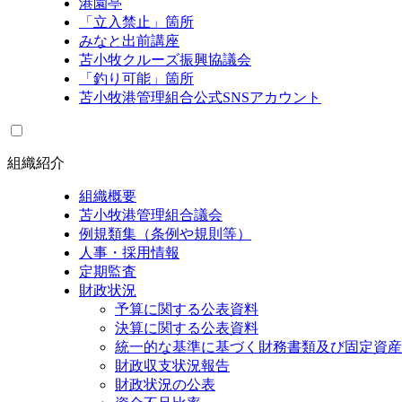
港園亭
「立入禁止」箇所
みなと出前講座
苫小牧クルーズ振興協議会
「釣り可能」箇所
苫小牧港管理組合公式SNSアカウント
組織紹介
組織概要
苫小牧港管理組合議会
例規類集（条例や規則等）
人事・採用情報
定期監査
財政状況
予算に関する公表資料
決算に関する公表資料
統一的な基準に基づく財務書類及び固定資産
財政収支状況報告
財政状況の公表