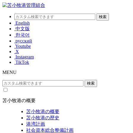
English
中文版
한국어
русский
Youtube
X
Instagram
TikTok
MENU
苫小牧港の概要
苫小牧港の概要
苫小牧港の歴史
港湾計画
社会資本総合整備計画