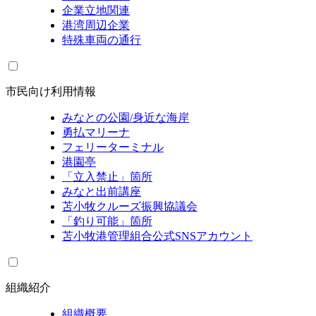
企業立地関連
港湾周辺企業
特殊車両の通行
市民向け利用情報
みなとの公園/身近な海岸
勇払マリーナ
フェリーターミナル
港園亭
「立入禁止」箇所
みなと出前講座
苫小牧クルーズ振興協議会
「釣り可能」箇所
苫小牧港管理組合公式SNSアカウント
組織紹介
組織概要