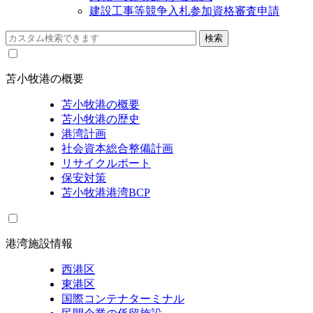
建設工事等競争入札参加資格審査申請
苫小牧港の概要
苫小牧港の概要
苫小牧港の歴史
港湾計画
社会資本総合整備計画
リサイクルポート
保安対策
苫小牧港港湾BCP
港湾施設情報
西港区
東港区
国際コンテナターミナル