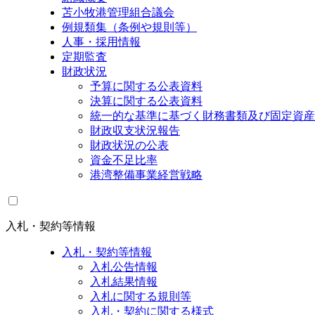
苫小牧港管理組合議会
例規類集（条例や規則等）
人事・採用情報
定期監査
財政状況
予算に関する公表資料
決算に関する公表資料
統一的な基準に基づく財務書類及び固定資産
財政収支状況報告
財政状況の公表
資金不足比率
港湾整備事業経営戦略
入札・契約等情報
入札・契約等情報
入札公告情報
入札結果情報
入札に関する規則等
入札・契約に関する様式