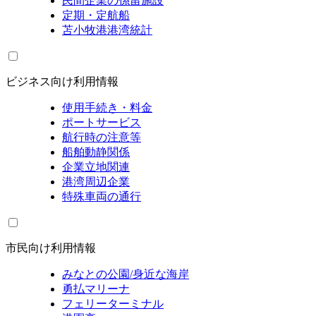
民間企業の係留施設
定期・定航船
苫小牧港港湾統計
ビジネス向け利用情報
使用手続き・料金
ポートサービス
航行時の注意等
船舶動静関係
企業立地関連
港湾周辺企業
特殊車両の通行
市民向け利用情報
みなとの公園/身近な海岸
勇払マリーナ
フェリーターミナル