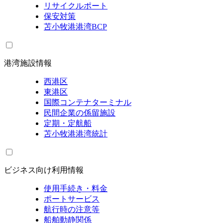
リサイクルポート
保安対策
苫小牧港港湾BCP
港湾施設情報
西港区
東港区
国際コンテナターミナル
民間企業の係留施設
定期・定航船
苫小牧港港湾統計
ビジネス向け利用情報
使用手続き・料金
ポートサービス
航行時の注意等
船舶動静関係