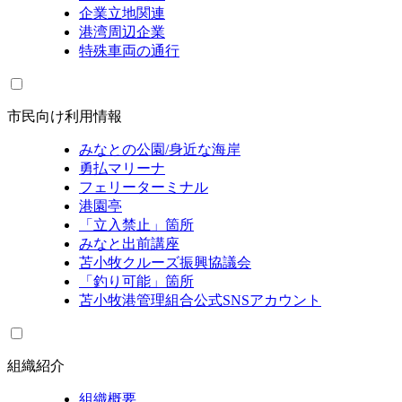
企業立地関連
港湾周辺企業
特殊車両の通行
市民向け利用情報
みなとの公園/身近な海岸
勇払マリーナ
フェリーターミナル
港園亭
「立入禁止」箇所
みなと出前講座
苫小牧クルーズ振興協議会
「釣り可能」箇所
苫小牧港管理組合公式SNSアカウント
組織紹介
組織概要