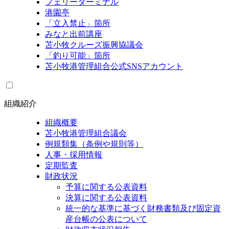
フェリーターミナル
港園亭
「立入禁止」箇所
みなと出前講座
苫小牧クルーズ振興協議会
「釣り可能」箇所
苫小牧港管理組合公式SNSアカウント
組織紹介
組織概要
苫小牧港管理組合議会
例規類集（条例や規則等）
人事・採用情報
定期監査
財政状況
予算に関する公表資料
決算に関する公表資料
統一的な基準に基づく財務書類及び固定資
産台帳の公表について