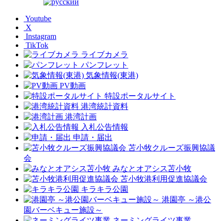
Youtube
X
Instagram
TikTok
ライブカメラ
パンフレット
気象情報(東港)
PV動画
特設ポータルサイト
港湾統計資料
港湾計画
入札公告情報
申請・届出
苫小牧クルーズ振興協議
会
みなとオアシス苫小牧
苫小牧港利用促進協議会
キラキラ公園
港園亭 ～港公
園バーベキュー施設～
ネーミングライツ事業