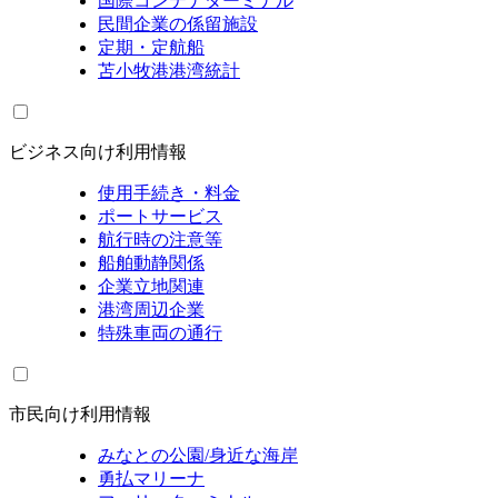
国際コンテナターミナル
民間企業の係留施設
定期・定航船
苫小牧港港湾統計
ビジネス向け利用情報
使用手続き・料金
ポートサービス
航行時の注意等
船舶動静関係
企業立地関連
港湾周辺企業
特殊車両の通行
市民向け利用情報
みなとの公園/身近な海岸
勇払マリーナ