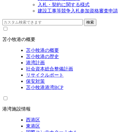
入札・契約に関する様式
建設工事等競争入札参加資格審査申請
苫小牧港の概要
苫小牧港の概要
苫小牧港の歴史
港湾計画
社会資本総合整備計画
リサイクルポート
保安対策
苫小牧港港湾BCP
港湾施設情報
西港区
東港区