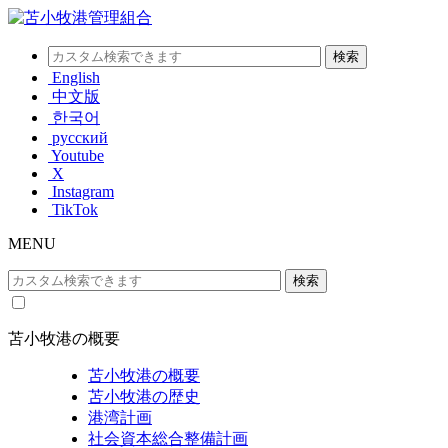
English
中文版
한국어
русский
Youtube
X
Instagram
TikTok
MENU
苫小牧港の概要
苫小牧港の概要
苫小牧港の歴史
港湾計画
社会資本総合整備計画