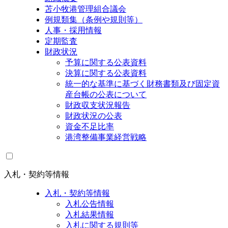
苫小牧港管理組合議会
例規類集（条例や規則等）
人事・採用情報
定期監査
財政状況
予算に関する公表資料
決算に関する公表資料
統一的な基準に基づく財務書類及び固定資
産台帳の公表について
財政収支状況報告
財政状況の公表
資金不足比率
港湾整備事業経営戦略
入札・契約等情報
入札・契約等情報
入札公告情報
入札結果情報
入札に関する規則等