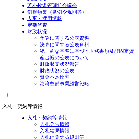
苫小牧港管理組合議会
例規類集（条例や規則等）
人事・採用情報
定期監査
財政状況
予算に関する公表資料
決算に関する公表資料
統一的な基準に基づく財務書類及び固定資
産台帳の公表について
財政収支状況報告
財政状況の公表
資金不足比率
港湾整備事業経営戦略
入札・契約等情報
入札・契約等情報
入札公告情報
入札結果情報
入札に関する規則等