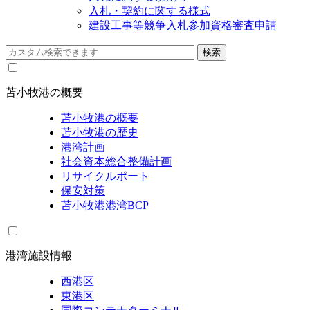
入札・契約に関する様式
建設工事等競争入札参加資格審査申請
苫小牧港の概要
苫小牧港の概要
苫小牧港の歴史
港湾計画
社会資本総合整備計画
リサイクルポート
保安対策
苫小牧港港湾BCP
港湾施設情報
西港区
東港区