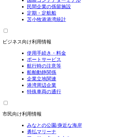
国際コンテナターミナル
民間企業の係留施設
定期・定航船
苫小牧港港湾統計
ビジネス向け利用情報
使用手続き・料金
ポートサービス
航行時の注意等
船舶動静関係
企業立地関連
港湾周辺企業
特殊車両の通行
市民向け利用情報
みなとの公園/身近な海岸
勇払マリーナ