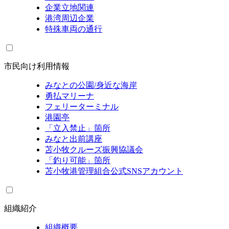
企業立地関連
港湾周辺企業
特殊車両の通行
市民向け利用情報
みなとの公園/身近な海岸
勇払マリーナ
フェリーターミナル
港園亭
「立入禁止」箇所
みなと出前講座
苫小牧クルーズ振興協議会
「釣り可能」箇所
苫小牧港管理組合公式SNSアカウント
組織紹介
組織概要