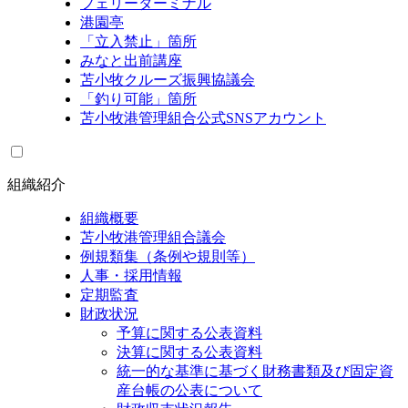
フェリーターミナル
港園亭
「立入禁止」箇所
みなと出前講座
苫小牧クルーズ振興協議会
「釣り可能」箇所
苫小牧港管理組合公式SNSアカウント
組織紹介
組織概要
苫小牧港管理組合議会
例規類集（条例や規則等）
人事・採用情報
定期監査
財政状況
予算に関する公表資料
決算に関する公表資料
統一的な基準に基づく財務書類及び固定資
産台帳の公表について