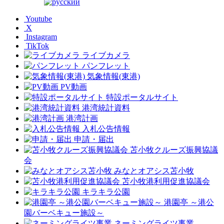
Youtube
X
Instagram
TikTok
ライブカメラ
パンフレット
気象情報(東港)
PV動画
特設ポータルサイト
港湾統計資料
港湾計画
入札公告情報
申請・届出
苫小牧クルーズ振興協議
会
みなとオアシス苫小牧
苫小牧港利用促進協議会
キラキラ公園
港園亭 ～港公
園バーベキュー施設～
ネーミングライツ事業