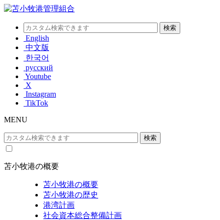
English
中文版
한국어
русский
Youtube
X
Instagram
TikTok
MENU
苫小牧港の概要
苫小牧港の概要
苫小牧港の歴史
港湾計画
社会資本総合整備計画