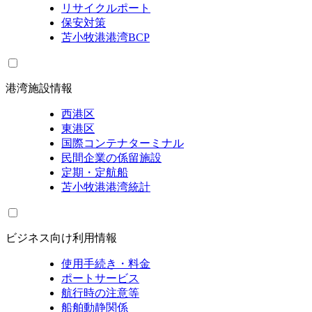
リサイクルポート
保安対策
苫小牧港港湾BCP
港湾施設情報
西港区
東港区
国際コンテナターミナル
民間企業の係留施設
定期・定航船
苫小牧港港湾統計
ビジネス向け利用情報
使用手続き・料金
ポートサービス
航行時の注意等
船舶動静関係