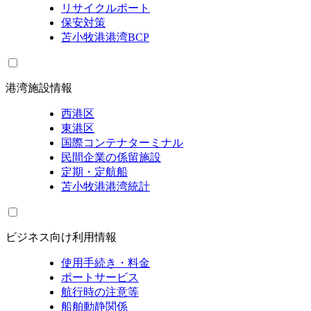
リサイクルポート
保安対策
苫小牧港港湾BCP
港湾施設情報
西港区
東港区
国際コンテナターミナル
民間企業の係留施設
定期・定航船
苫小牧港港湾統計
ビジネス向け利用情報
使用手続き・料金
ポートサービス
航行時の注意等
船舶動静関係