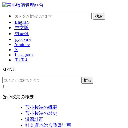
English
中文版
한국어
русский
Youtube
X
Instagram
TikTok
MENU
苫小牧港の概要
苫小牧港の概要
苫小牧港の歴史
港湾計画
社会資本総合整備計画