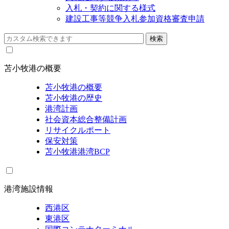
入札・契約に関する様式
建設工事等競争入札参加資格審査申請
苫小牧港の概要
苫小牧港の概要
苫小牧港の歴史
港湾計画
社会資本総合整備計画
リサイクルポート
保安対策
苫小牧港港湾BCP
港湾施設情報
西港区
東港区