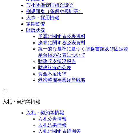
苫小牧港管理組合議会
例規類集（条例や規則等）
人事・採用情報
定期監査
財政状況
予算に関する公表資料
決算に関する公表資料
統一的な基準に基づく財務書類及び固定資
産台帳の公表について
財政収支状況報告
財政状況の公表
資金不足比率
港湾整備事業経営戦略
入札・契約等情報
入札・契約等情報
入札公告情報
入札結果情報
入札に関する規則等