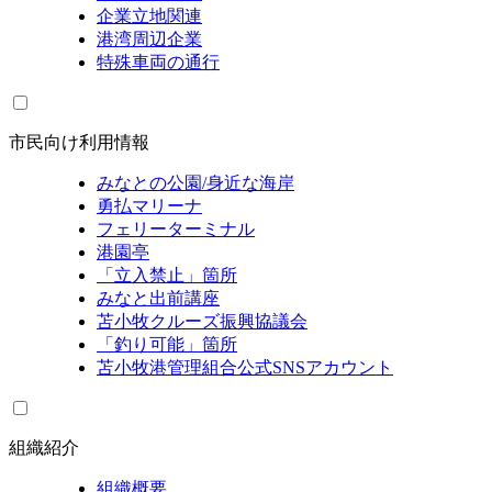
企業立地関連
港湾周辺企業
特殊車両の通行
市民向け利用情報
みなとの公園/身近な海岸
勇払マリーナ
フェリーターミナル
港園亭
「立入禁止」箇所
みなと出前講座
苫小牧クルーズ振興協議会
「釣り可能」箇所
苫小牧港管理組合公式SNSアカウント
組織紹介
組織概要