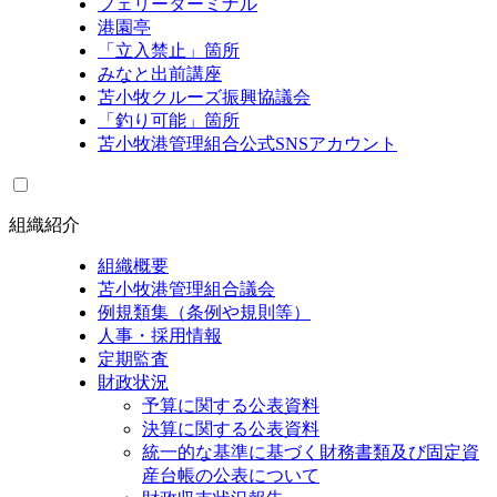
フェリーターミナル
港園亭
「立入禁止」箇所
みなと出前講座
苫小牧クルーズ振興協議会
「釣り可能」箇所
苫小牧港管理組合公式SNSアカウント
組織紹介
組織概要
苫小牧港管理組合議会
例規類集（条例や規則等）
人事・採用情報
定期監査
財政状況
予算に関する公表資料
決算に関する公表資料
統一的な基準に基づく財務書類及び固定資
産台帳の公表について