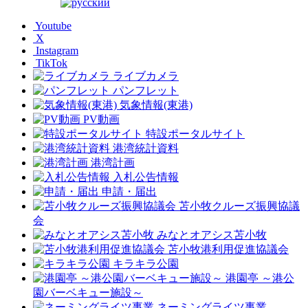
Youtube
X
Instagram
TikTok
ライブカメラ
パンフレット
気象情報(東港)
PV動画
特設ポータルサイト
港湾統計資料
港湾計画
入札公告情報
申請・届出
苫小牧クルーズ振興協議
会
みなとオアシス苫小牧
苫小牧港利用促進協議会
キラキラ公園
港園亭 ～港公
園バーベキュー施設～
ネーミングライツ事業