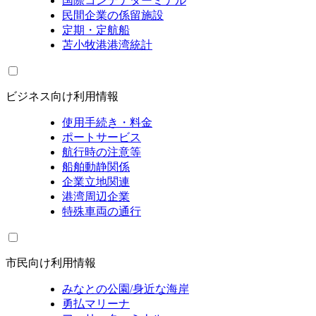
国際コンテナターミナル
民間企業の係留施設
定期・定航船
苫小牧港港湾統計
ビジネス向け利用情報
使用手続き・料金
ポートサービス
航行時の注意等
船舶動静関係
企業立地関連
港湾周辺企業
特殊車両の通行
市民向け利用情報
みなとの公園/身近な海岸
勇払マリーナ