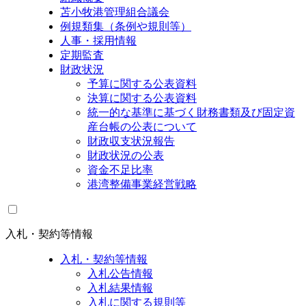
苫小牧港管理組合議会
例規類集（条例や規則等）
人事・採用情報
定期監査
財政状況
予算に関する公表資料
決算に関する公表資料
統一的な基準に基づく財務書類及び固定資
産台帳の公表について
財政収支状況報告
財政状況の公表
資金不足比率
港湾整備事業経営戦略
入札・契約等情報
入札・契約等情報
入札公告情報
入札結果情報
入札に関する規則等