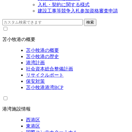
入札・契約に関する様式
建設工事等競争入札参加資格審査申請
苫小牧港の概要
苫小牧港の概要
苫小牧港の歴史
港湾計画
社会資本総合整備計画
リサイクルポート
保安対策
苫小牧港港湾BCP
港湾施設情報
西港区
東港区