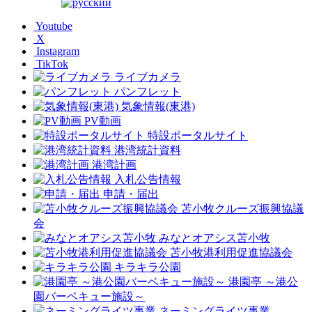
Youtube
X
Instagram
TikTok
ライブカメラ
パンフレット
気象情報(東港)
PV動画
特設ポータルサイト
港湾統計資料
港湾計画
入札公告情報
申請・届出
苫小牧クルーズ振興協議
会
みなとオアシス苫小牧
苫小牧港利用促進協議会
キラキラ公園
港園亭 ～港公
園バーベキュー施設～
ネーミングライツ事業