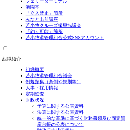
フェリーターミナル
港園亭
「立入禁止」箇所
みなと出前講座
苫小牧クルーズ振興協議会
「釣り可能」箇所
苫小牧港管理組合公式SNSアカウント
組織紹介
組織概要
苫小牧港管理組合議会
例規類集（条例や規則等）
人事・採用情報
定期監査
財政状況
予算に関する公表資料
決算に関する公表資料
統一的な基準に基づく財務書類及び固定資
産台帳の公表について