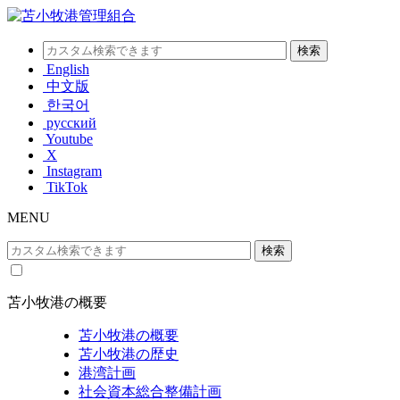
English
中文版
한국어
русский
Youtube
X
Instagram
TikTok
MENU
苫小牧港の概要
苫小牧港の概要
苫小牧港の歴史
港湾計画
社会資本総合整備計画