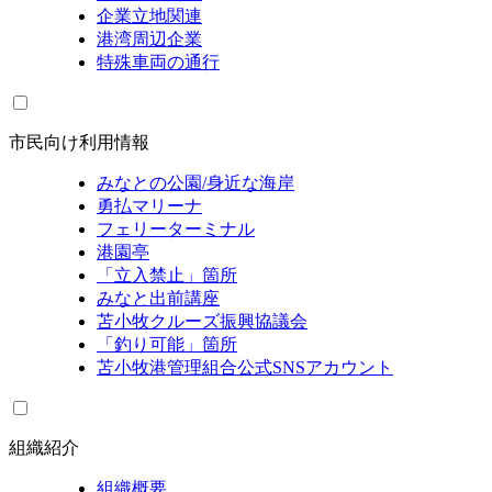
企業立地関連
港湾周辺企業
特殊車両の通行
市民向け利用情報
みなとの公園/身近な海岸
勇払マリーナ
フェリーターミナル
港園亭
「立入禁止」箇所
みなと出前講座
苫小牧クルーズ振興協議会
「釣り可能」箇所
苫小牧港管理組合公式SNSアカウント
組織紹介
組織概要