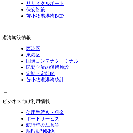
リサイクルポート
保安対策
苫小牧港港湾BCP
港湾施設情報
西港区
東港区
国際コンテナターミナル
民間企業の係留施設
定期・定航船
苫小牧港港湾統計
ビジネス向け利用情報
使用手続き・料金
ポートサービス
航行時の注意等
船舶動静関係