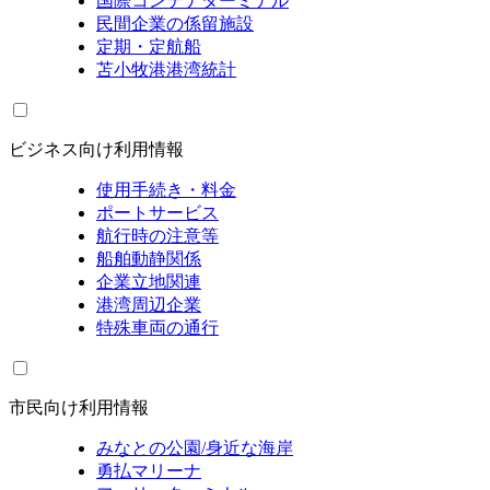
国際コンテナターミナル
民間企業の係留施設
定期・定航船
苫小牧港港湾統計
ビジネス向け利用情報
使用手続き・料金
ポートサービス
航行時の注意等
船舶動静関係
企業立地関連
港湾周辺企業
特殊車両の通行
市民向け利用情報
みなとの公園/身近な海岸
勇払マリーナ