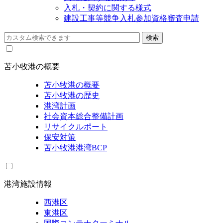
入札・契約に関する様式
建設工事等競争入札参加資格審査申請
苫小牧港の概要
苫小牧港の概要
苫小牧港の歴史
港湾計画
社会資本総合整備計画
リサイクルポート
保安対策
苫小牧港港湾BCP
港湾施設情報
西港区
東港区