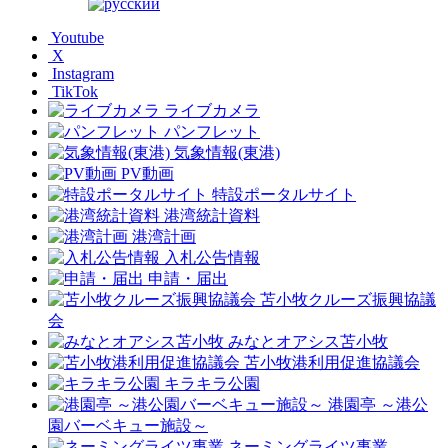
Youtube
X
Instagram
TikTok
ライブカメラ
パンフレット
気象情報(東港)
PV動画
特設ポータルサイト
港湾統計資料
港湾計画
入札公告情報
申請・届出
苫小牧クルーズ振興協議
会
みなとオアシス苫小牧
苫小牧港利用促進協議会
キラキラ公園
港園亭 ～港公
園バーベキュー施設～
ネーミングライツ事業