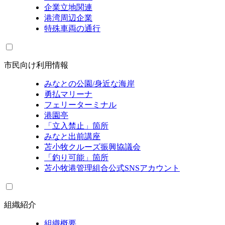
企業立地関連
港湾周辺企業
特殊車両の通行
市民向け利用情報
みなとの公園/身近な海岸
勇払マリーナ
フェリーターミナル
港園亭
「立入禁止」箇所
みなと出前講座
苫小牧クルーズ振興協議会
「釣り可能」箇所
苫小牧港管理組合公式SNSアカウント
組織紹介
組織概要