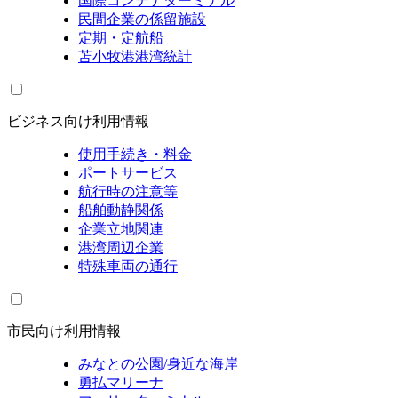
国際コンテナターミナル
民間企業の係留施設
定期・定航船
苫小牧港港湾統計
ビジネス向け利用情報
使用手続き・料金
ポートサービス
航行時の注意等
船舶動静関係
企業立地関連
港湾周辺企業
特殊車両の通行
市民向け利用情報
みなとの公園/身近な海岸
勇払マリーナ