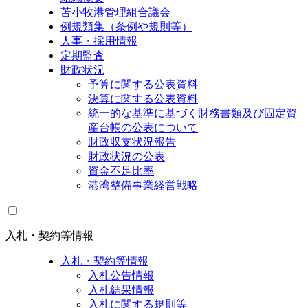
苫小牧港管理組合議会
例規類集（条例や規則等）
人事・採用情報
定期監査
財政状況
予算に関する公表資料
決算に関する公表資料
統一的な基準に基づく財務書類及び固定資
産台帳の公表について
財政収支状況報告
財政状況の公表
資金不足比率
港湾整備事業経営戦略
入札・契約等情報
入札・契約等情報
入札公告情報
入札結果情報
入札に関する規則等