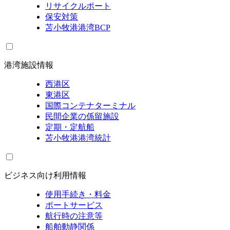
リサイクルポート
保安対策
苫小牧港港湾BCP
港湾施設情報
西港区
東港区
国際コンテナターミナル
民間企業の係留施設
定期・定航船
苫小牧港港湾統計
ビジネス向け利用情報
使用手続き・料金
ポートサービス
航行時の注意等
船舶動静関係