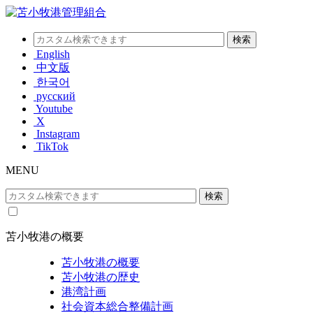
English
中文版
한국어
русский
Youtube
X
Instagram
TikTok
MENU
苫小牧港の概要
苫小牧港の概要
苫小牧港の歴史
港湾計画
社会資本総合整備計画