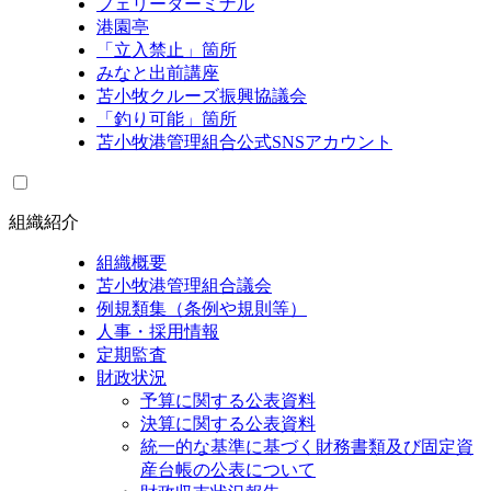
フェリーターミナル
港園亭
「立入禁止」箇所
みなと出前講座
苫小牧クルーズ振興協議会
「釣り可能」箇所
苫小牧港管理組合公式SNSアカウント
組織紹介
組織概要
苫小牧港管理組合議会
例規類集（条例や規則等）
人事・採用情報
定期監査
財政状況
予算に関する公表資料
決算に関する公表資料
統一的な基準に基づく財務書類及び固定資
産台帳の公表について