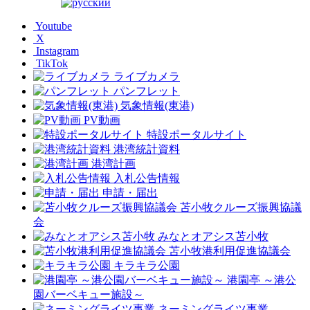
Youtube
X
Instagram
TikTok
ライブカメラ
パンフレット
気象情報(東港)
PV動画
特設ポータルサイト
港湾統計資料
港湾計画
入札公告情報
申請・届出
苫小牧クルーズ振興協議
会
みなとオアシス苫小牧
苫小牧港利用促進協議会
キラキラ公園
港園亭 ～港公
園バーベキュー施設～
ネーミングライツ事業