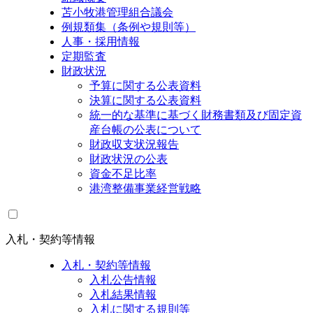
苫小牧港管理組合議会
例規類集（条例や規則等）
人事・採用情報
定期監査
財政状況
予算に関する公表資料
決算に関する公表資料
統一的な基準に基づく財務書類及び固定資
産台帳の公表について
財政収支状況報告
財政状況の公表
資金不足比率
港湾整備事業経営戦略
入札・契約等情報
入札・契約等情報
入札公告情報
入札結果情報
入札に関する規則等