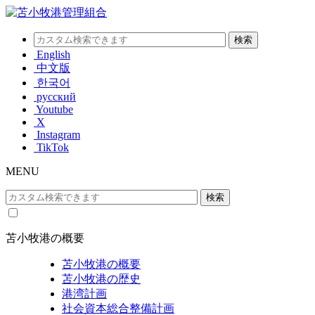
English
中文版
한국어
русский
Youtube
X
Instagram
TikTok
MENU
苫小牧港の概要
苫小牧港の概要
苫小牧港の歴史
港湾計画
社会資本総合整備計画