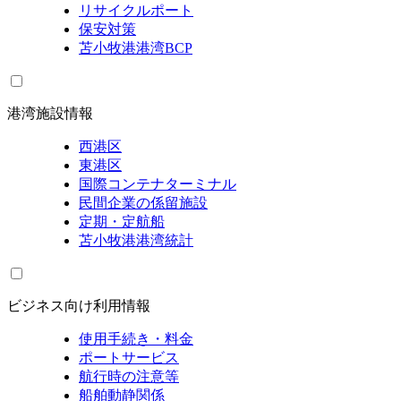
リサイクルポート
保安対策
苫小牧港港湾BCP
港湾施設情報
西港区
東港区
国際コンテナターミナル
民間企業の係留施設
定期・定航船
苫小牧港港湾統計
ビジネス向け利用情報
使用手続き・料金
ポートサービス
航行時の注意等
船舶動静関係