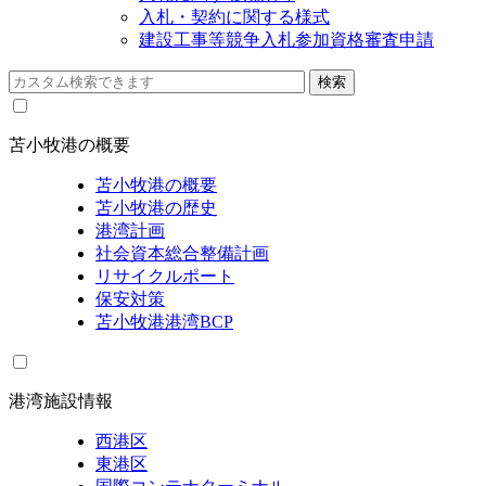
入札・契約に関する様式
建設工事等競争入札参加資格審査申請
苫小牧港の概要
苫小牧港の概要
苫小牧港の歴史
港湾計画
社会資本総合整備計画
リサイクルポート
保安対策
苫小牧港港湾BCP
港湾施設情報
西港区
東港区