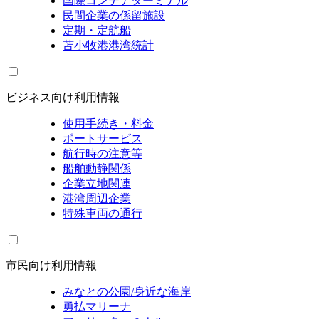
国際コンテナターミナル
民間企業の係留施設
定期・定航船
苫小牧港港湾統計
ビジネス向け利用情報
使用手続き・料金
ポートサービス
航行時の注意等
船舶動静関係
企業立地関連
港湾周辺企業
特殊車両の通行
市民向け利用情報
みなとの公園/身近な海岸
勇払マリーナ