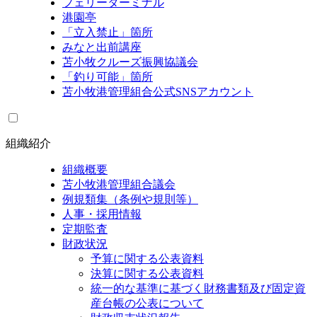
フェリーターミナル
港園亭
「立入禁止」箇所
みなと出前講座
苫小牧クルーズ振興協議会
「釣り可能」箇所
苫小牧港管理組合公式SNSアカウント
組織紹介
組織概要
苫小牧港管理組合議会
例規類集（条例や規則等）
人事・採用情報
定期監査
財政状況
予算に関する公表資料
決算に関する公表資料
統一的な基準に基づく財務書類及び固定資
産台帳の公表について