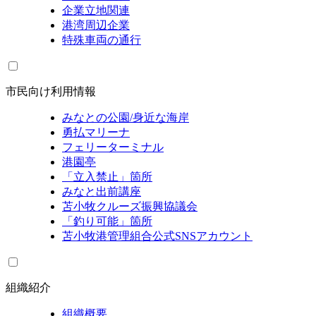
企業立地関連
港湾周辺企業
特殊車両の通行
市民向け利用情報
みなとの公園/身近な海岸
勇払マリーナ
フェリーターミナル
港園亭
「立入禁止」箇所
みなと出前講座
苫小牧クルーズ振興協議会
「釣り可能」箇所
苫小牧港管理組合公式SNSアカウント
組織紹介
組織概要