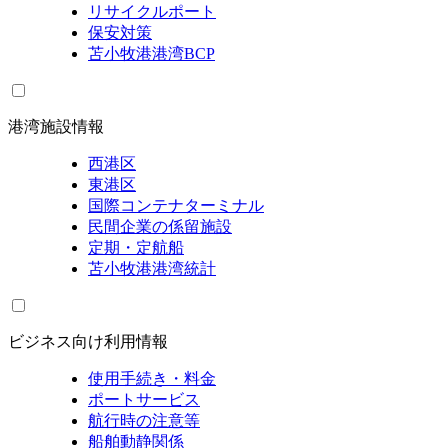
リサイクルポート
保安対策
苫小牧港港湾BCP
港湾施設情報
西港区
東港区
国際コンテナターミナル
民間企業の係留施設
定期・定航船
苫小牧港港湾統計
ビジネス向け利用情報
使用手続き・料金
ポートサービス
航行時の注意等
船舶動静関係