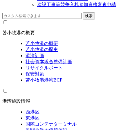
建設工事等競争入札参加資格審査申請
苫小牧港の概要
苫小牧港の概要
苫小牧港の歴史
港湾計画
社会資本総合整備計画
リサイクルポート
保安対策
苫小牧港港湾BCP
港湾施設情報
西港区
東港区
国際コンテナターミナル