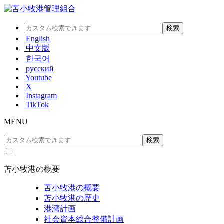
English
中文版
한국어
русский
Youtube
X
Instagram
TikTok
MENU
苫小牧港の概要
苫小牧港の概要
苫小牧港の歴史
港湾計画
社会資本総合整備計画