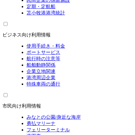
民間企業の係留施設
定期・定航船
苫小牧港港湾統計
ビジネス向け利用情報
使用手続き・料金
ポートサービス
航行時の注意等
船舶動静関係
企業立地関連
港湾周辺企業
特殊車両の通行
市民向け利用情報
みなとの公園/身近な海岸
勇払マリーナ
フェリーターミナル