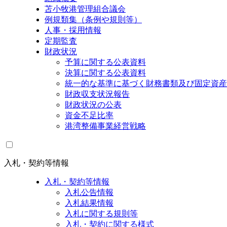
苫小牧港管理組合議会
例規類集（条例や規則等）
人事・採用情報
定期監査
財政状況
予算に関する公表資料
決算に関する公表資料
統一的な基準に基づく財務書類及び固定資産
財政収支状況報告
財政状況の公表
資金不足比率
港湾整備事業経営戦略
入札・契約等情報
入札・契約等情報
入札公告情報
入札結果情報
入札に関する規則等
入札・契約に関する様式