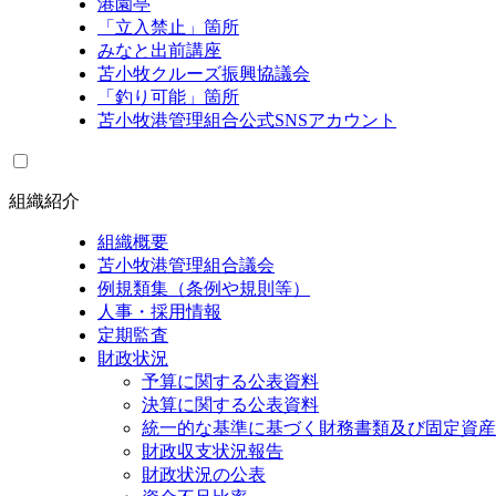
港園亭
「立入禁止」箇所
みなと出前講座
苫小牧クルーズ振興協議会
「釣り可能」箇所
苫小牧港管理組合公式SNSアカウント
組織紹介
組織概要
苫小牧港管理組合議会
例規類集（条例や規則等）
人事・採用情報
定期監査
財政状況
予算に関する公表資料
決算に関する公表資料
統一的な基準に基づく財務書類及び固定資産
財政収支状況報告
財政状況の公表